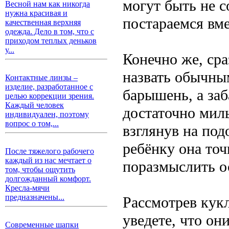
могут быть не с
Весной нам как никогда
нужна красивая и
постараемся вме
качественная верхняя
одежда. Дело в том, что с
приходом теплых деньков
у...
Конечно же, сра
назвать обычны
Контактные линзы –
изделие, разработанное с
барышень, а за
целью коррекции зрения.
Каждый человек
достаточно мил
индивидуален, поэтому
вопрос о том,...
взглянув на под
ребёнку она точ
После тяжелого рабочего
каждый из нас мечтает о
поразмыслить о
том, чтобы ощутить
долгожданный комфорт.
Кресла-мячи
предназначены...
Рассмотрев кук
уведете, что он
Современные шапки