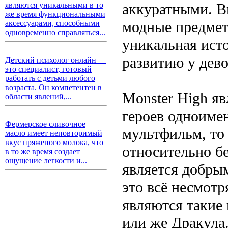
аккуратными. Вм
являются уникальными в то
же время функциональными
модные предмет
аксессуарами, способными
одновременно справляться...
уникальная исто
развитию у дево
Детский психолог онлайн —
это специалист, готовый
работать с детьми любого
возраста. Он компетентен в
Monster High я
области явлений,...
героев одноиме
Фермерское сливочное
мультфильм, то
масло имеет неповторимый
вкус пряженого молока, что
относительно б
в то же время создает
ощущение легкости и...
является добрым
это всё несмотр
являются такие
или же Дракула