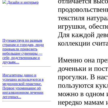
отличается выс
Дизайн и интерьер
продовольствен
текстиля натур
игрушки, обесп
Для каждой дев
Путешествуя по разным
коллекции счита
странам и городам, люди
привыкли привозить
небольшие сувениры —
себе, родственникам и
Именно она пре
друзьям....
доченьки и пос
прогулки. В на
Ингаляторы давно и
успешно используются в
пользуются кук
медицинской практике.
Первое упоминание об
можно в одном 
ингаляционном лечении
легочных...
нередко мамам 