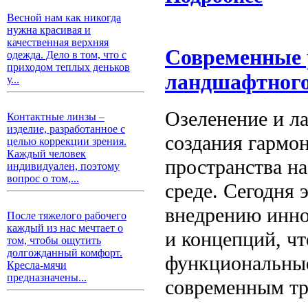
Весной нам как никогда
нужна красивая и
качественная верхняя
Современные 
одежда. Дело в том, что с
приходом теплых деньков
ландшафтного
у...
Озеленение и л
Контактные линзы –
изделие, разработанное с
создания гармон
целью коррекции зрения.
Каждый человек
пространства на
индивидуален, поэтому
вопрос о том,...
среде. Сегодня 
внедрению инно
После тяжелого рабочего
каждый из нас мечтает о
и концепций, чт
том, чтобы ощутить
долгожданный комфорт.
функциональны
Кресла-мячи
предназначены...
современным тр