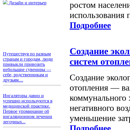
ростом населен
Дизайн и интерьер
использования 
Подробнее
Создание эко
Путешествуя по разным
странам и городам, люди
систем отопл
привыкли привозить
небольшие сувениры —
себе, родственникам и
Создание эколо
друзьям....
отопления — ва
коммунального 
Ингаляторы давно и
успешно используются в
негативного во
медицинской практике.
Первое упоминание об
уменьшение зат
ингаляционном лечении
легочных...
Подробнее