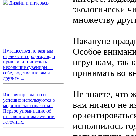
Дизайн и интерьер
экологически чи
множеству друг
Накануне празд
Особое внимани
Путешествуя по разным
странам и городам, люди
игрушкам, так 
привыкли привозить
небольшие сувениры —
принимать во в
себе, родственникам и
друзьям....
Не знаете, что 
Ингаляторы давно и
успешно используются в
вам ничего не и
медицинской практике.
Первое упоминание об
ориентироваться
ингаляционном лечении
легочных...
исполнилось го