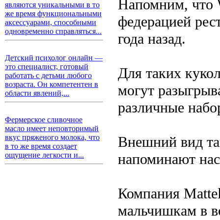
Напомним, что 
являются уникальными в то
же время функциональными
федерацией рес
аксессуарами, способными
одновременно справляться...
года назад.
Детский психолог онлайн —
это специалист, готовый
Для таких кукол
работать с детьми любого
возраста. Он компетентен в
могут разыгрыв
области явлений,...
различные набор
Фермерское сливочное
масло имеет неповторимый
вкус пряженого молока, что
Внешний вид та
в то же время создает
напоминают наст
ощущение легкости и...
Компания Matte
мальчишкам в во