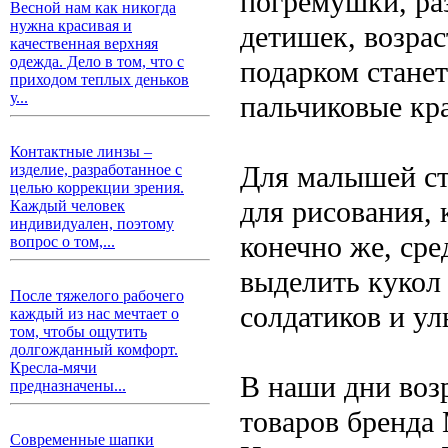
погремушки, ра
Весной нам как никогда
нужна красивая и
детишек, возрас
качественная верхняя
одежда. Дело в том, что с
подарком станет
приходом теплых деньков
у...
пальчиковые кра
Контактные линзы –
Для малышей ст
изделие, разработанное с
целью коррекции зрения.
для рисования, 
Каждый человек
индивидуален, поэтому
конечно же, ср
вопрос о том,...
выделить кукол 
После тяжелого рабочего
солдатиков и у
каждый из нас мечтает о
том, чтобы ощутить
долгожданный комфорт.
Кресла-мячи
В наши дни воз
предназначены...
товаров бренда
Современные шапки