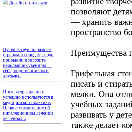
развитие творче
Дизайн и интерьер
позволяют детям
— хранить важн
пространство б
Путешествуя по разным
Преимущества г
странам и городам, люди
привыкли привозить
небольшие сувениры —
себе, родственникам и
Грифельная сте
друзьям....
писать и стират
мелки. Она отли
Ингаляторы давно и
успешно используются в
учебных заданий
медицинской практике.
Первое упоминание об
развивать у дет
ингаляционном лечении
легочных...
также делает ко