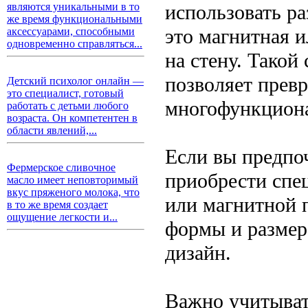
использовать р
являются уникальными в то
же время функциональными
это магнитная и
аксессуарами, способными
одновременно справляться...
на стену. Такой
позволяет прев
Детский психолог онлайн —
это специалист, готовый
многофункциона
работать с детьми любого
возраста. Он компетентен в
области явлений,...
Если вы предпо
Фермерское сливочное
приобрести спе
масло имеет неповторимый
вкус пряженого молока, что
или магнитной 
в то же время создает
ощущение легкости и...
формы и размера
дизайн.
Важно учитыват