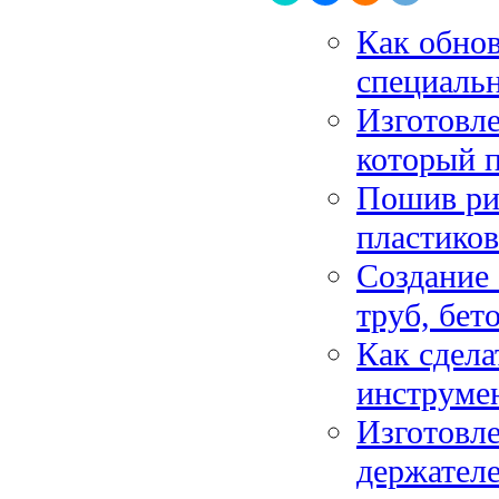
Как обно
специальн
Изготовле
который п
Пошив ри
пластиков
Создание 
труб, бет
Как сдела
инструмен
Изготовл
держателе