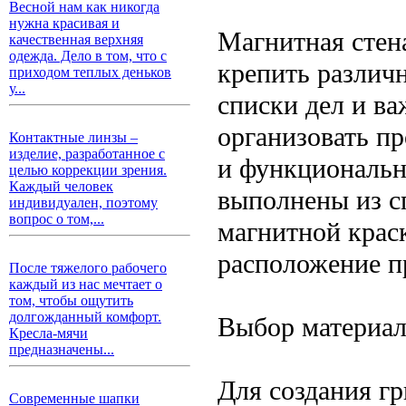
Весной нам как никогда
нужна красивая и
Магнитная стен
качественная верхняя
одежда. Дело в том, что с
крепить различ
приходом теплых деньков
у...
списки дел и в
организовать пр
Контактные линзы –
изделие, разработанное с
и функциональн
целью коррекции зрения.
Каждый человек
выполнены из с
индивидуален, поэтому
вопрос о том,...
магнитной краск
расположение п
После тяжелого рабочего
каждый из нас мечтает о
том, чтобы ощутить
долгожданный комфорт.
Выбор материал
Кресла-мячи
предназначены...
Для создания г
Современные шапки