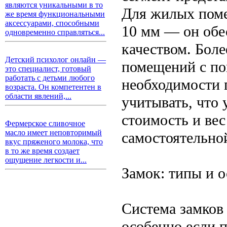
являются уникальными в то
Для жилых поме
же время функциональными
аксессуарами, способными
10 мм — он обе
одновременно справляться...
качеством. Боле
Детский психолог онлайн —
помещений с по
это специалист, готовый
работать с детьми любого
необходимости 
возраста. Он компетентен в
области явлений,...
учитывать, что
стоимость и вес
Фермерское сливочное
масло имеет неповторимый
самостоятельно
вкус пряженого молока, что
в то же время создает
ощущение легкости и...
Замок: типы и 
Система замков
особенно если п