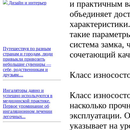
и практичным в
Дизайн и интерьер
объединяет дос
характеристики
такие параметры
система замка,
Путешествуя по разным
сочетающий кач
странам и городам, люди
привыкли привозить
небольшие сувениры —
себе, родственникам и
Класс износосто
друзьям....
Ингаляторы давно и
Класс износост
успешно используются в
медицинской практике.
насколько проч
Первое упоминание об
ингаляционном лечении
эксплуатации. О
легочных...
указывает на ур