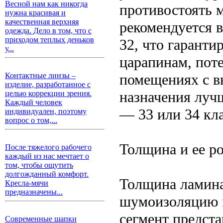
Весной нам как никогда
противостоять 
нужна красивая и
качественная верхняя
рекомендуется в
одежда. Дело в том, что с
приходом теплых деньков
32, что гаранти
у...
царапинам, пот
помещениях с в
Контактные линзы –
изделие, разработанное с
назначения луч
целью коррекции зрения.
Каждый человек
— 33 или 34 кла
индивидуален, поэтому
вопрос о том,...
Толщина и ее ро
После тяжелого рабочего
каждый из нас мечтает о
том, чтобы ощутить
долгожданный комфорт.
Толщина ламина
Кресла-мячи
предназначены...
шумоизоляцию и
сегмент предст
Современные шапки