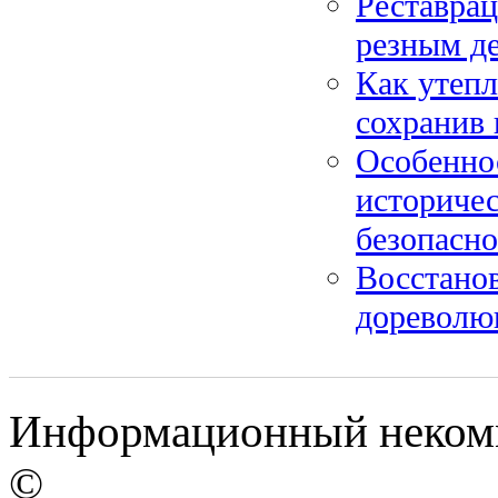
Реставрац
резным д
Как утепл
сохранив 
Особенно
историче
безопасн
Восстанов
дореволю
Информационный некомме
©