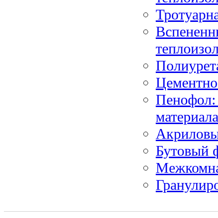
Тротуарна
Вспененн
теплоизо
Полиурет
Цементно
Пенофол:
материал
Акриловы
Бутовый 
Межкомна
Гранулир