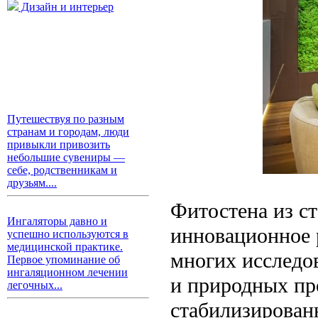
Дизайн и интерьер
Путешествуя по разным
странам и городам, люди
привыкли привозить
небольшие сувениры —
себе, родственникам и
друзьям....
Фитостена из ст
Ингаляторы давно и
инновационное 
успешно используются в
медицинской практике.
многих исследов
Первое упоминание об
ингаляционном лечении
и природных пр
легочных...
стабилизирован