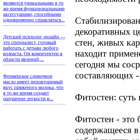
являются уникальными в то
же время функциональными
аксессуарами, способными
Стабилизирован
одновременно справляться...
декоративных це
Детский психолог онлайн —
стен, живых ка
это специалист, готовый
работать с детьми любого
находит примен
возраста. Он компетентен в
области явлений,...
сегодня мы соср
составляющих -
Фермерское сливочное
масло имеет неповторимый
вкус пряженого молока, что
в то же время создает
Фитостен: суть
ощущение легкости и...
Фитостен - это 
содержащееся в