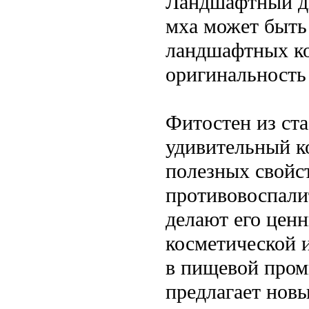
Ландшафтный ди
мха может быть
ландшафтных ко
оригинальность
Фитостен из ст
удивительный к
полезных свойст
противовоспал
делают его цен
косметической и
в пищевой пром
предлагает нов