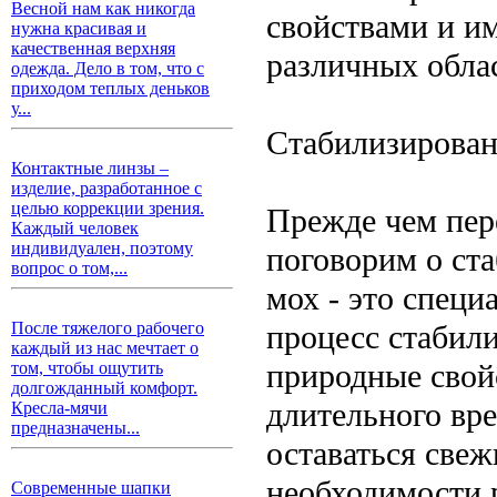
Весной нам как никогда
свойствами и им
нужна красивая и
качественная верхняя
различных обла
одежда. Дело в том, что с
приходом теплых деньков
у...
Стабилизирован
Контактные линзы –
изделие, разработанное с
целью коррекции зрения.
Прежде чем пер
Каждый человек
индивидуален, поэтому
поговорим о ст
вопрос о том,...
мох - это спец
процесс стабил
После тяжелого рабочего
каждый из нас мечтает о
природные свой
том, чтобы ощутить
долгожданный комфорт.
длительного вре
Кресла-мячи
предназначены...
оставаться свеж
необходимости 
Современные шапки