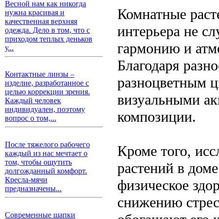
Весной нам как никогда
Комнатные раст
нужна красивая и
качественная верхняя
интерьера не с
одежда. Дело в том, что с
приходом теплых деньков
гармонию и атм
у...
Благодаря разно
Контактные линзы –
разноцветным цв
изделие, разработанное с
целью коррекции зрения.
визуальными ак
Каждый человек
индивидуален, поэтому
композиции.
вопрос о том,...
После тяжелого рабочего
Кроме того, исс
каждый из нас мечтает о
том, чтобы ощутить
растений в доме
долгожданный комфорт.
Кресла-мячи
физическое здо
предназначены...
снижению стрес
Современные шапки