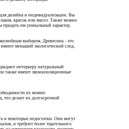
для дизайна и индивидуализации. Вы
лаков, красок или масел. Также можно
ы придать им уникальный характер.
ужелюбным выбором. Древесина - это
о имеют меньший экологический след,
придают интерьеру натуральный
ери также имеют звукоизоляционные
еобходимости их можно
, что делает их долгосрочной
ть и некоторые недостатки. Они могут
иалов, и требуют более тщательного
ать на изменения влажности, поэтому