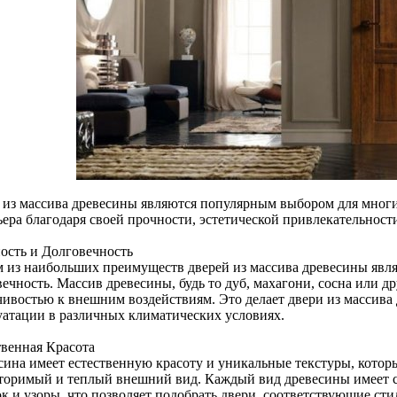
 из массива древесины являются популярным выбором для многи
ьера благодаря своей прочности, эстетической привлекательност
ость и Долговечность
 из наибольших преимуществ дверей из массива древесины явля
ечность. Массив древесины, будь то дуб, махагони, сосна или д
чивостью к внешним воздействиям. Это делает двери из массива
уатации в различных климатических условиях.
твенная Красота
сина имеет естественную красоту и уникальные текстуры, котор
торимый и теплый внешний вид. Каждый вид древесины имеет 
к и узоры, что позволяет подобрать двери, соответствующие сти