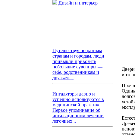
Дизайн и интерьер
Путешествуя по разным
странам и городам, люди
привыкли привозить
небольшие сувениры —
Двери
себе, родственникам и
интер
друзьям....
Прочн
Одним
Ингаляторы давно и
долгов
успешно используются в
устой
медицинской практике.
экспл
Первое упоминание об
ингаляционном лечении
Естес
легочных...
Древе
непов
оттено