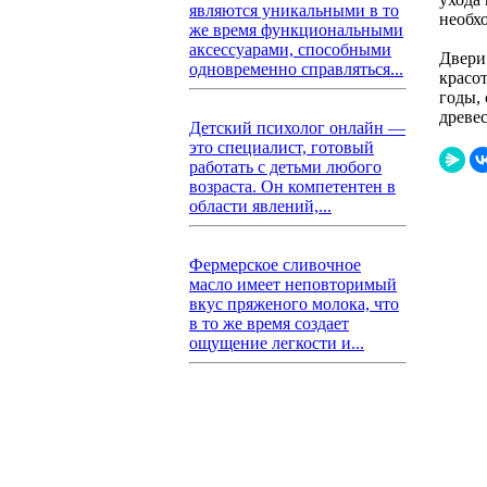
являются уникальными в то
необх
же время функциональными
аксессуарами, способными
Двери
одновременно справляться...
красот
годы,
древе
Детский психолог онлайн —
это специалист, готовый
работать с детьми любого
возраста. Он компетентен в
области явлений,...
Фермерское сливочное
масло имеет неповторимый
вкус пряженого молока, что
в то же время создает
ощущение легкости и...