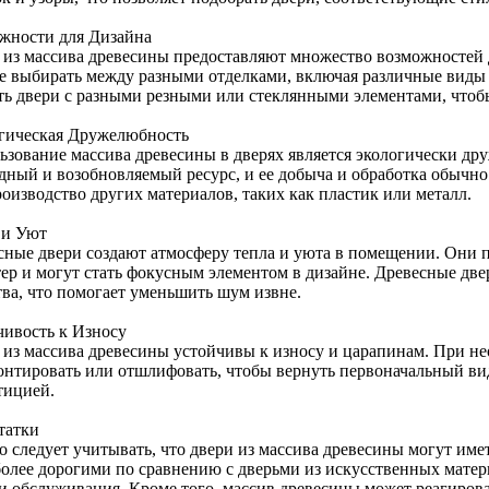
жности для Дизайна
 из массива древесины предоставляют множество возможностей 
е выбирать между разными отделками, включая различные виды 
ать двери с разными резными или стеклянными элементами, чтоб
гическая Дружелюбность
ьзование массива древесины в дверях является экологически др
дный и возобновляемый ресурс, и ее добыча и обработка обычн
оизводство других материалов, таких как пластик или металл.
 и Уют
сные двери создают атмосферу тепла и уюта в помещении. Они 
тер и могут стать фокусным элементом в дизайне. Древесные дв
тва, что помогает уменьшить шум извне.
чивость к Износу
 из массива древесины устойчивы к износу и царапинам. При н
онтировать или отшлифовать, чтобы вернуть первоначальный вид
тицией.
татки
о следует учитывать, что двери из массива древесины могут име
более дорогими по сравнению с дверьми из искусственных матер
 и обслуживания. Кроме того, массив древесины может реагиров