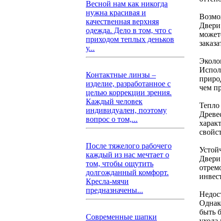
Весной нам как никогда
нужна красивая и
Возмо
качественная верхняя
Двери
одежда. Дело в том, что с
может
приходом теплых деньков
заказ
у...
Эколо
Испол
Контактные линзы –
приро
изделие, разработанное с
чем пр
целью коррекции зрения.
Каждый человек
Тепло
индивидуален, поэтому
Древе
вопрос о том,...
харак
свойс
После тяжелого рабочего
Устой
каждый из нас мечтает о
Двери
том, чтобы ощутить
отрем
долгожданный комфорт.
инвес
Кресла-мячи
предназначены...
Недос
Однак
быть 
Современные шапки
ухода