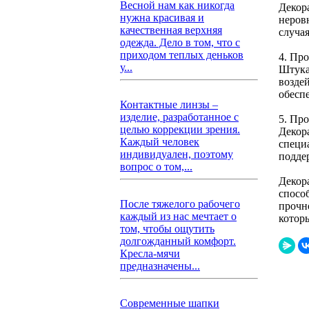
Весной нам как никогда
Декор
нужна красивая и
неров
качественная верхняя
случая
одежда. Дело в том, что с
приходом теплых деньков
4. Пр
у...
Штука
возде
обесп
Контактные линзы –
изделие, разработанное с
5. Про
целью коррекции зрения.
Декор
Каждый человек
специ
индивидуален, поэтому
подде
вопрос о том,...
Декор
спосо
После тяжелого рабочего
прочно
каждый из нас мечтает о
котор
том, чтобы ощутить
долгожданный комфорт.
Кресла-мячи
предназначены...
Современные шапки