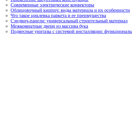
Современные электрические конвекторы
Облицовочный кирпич: виды материала и их особенности
Что такое циклевка паркета и ее преимущества
Сэндвич-панели: универсальный строительный материал
Межкомнатные двери из массива бука
Подвесные унитазы с системой инсталляции: функциональ