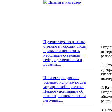
Дизайн и интерьер
Путешествуя по разным
странам и городам, люди
Отдел
привыкли привозить
интер
небольшие сувениры —
разно
себе, родственникам и
друзьям....
1. Эс
Декор
класс
Ингаляторы давно и
подче
успешно используются в
медицинской практике.
2. Раз
Первое упоминание об
Отдел
ингаляционном лечении
объем
легочных...
решен
3. Сп