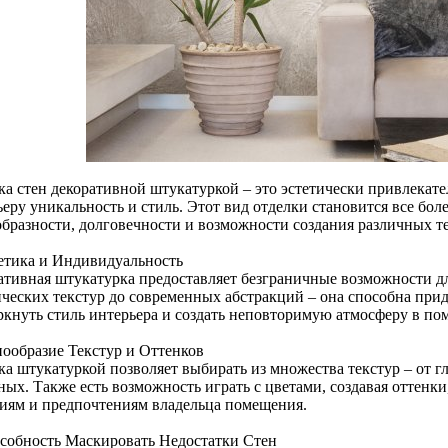
ка стен декоративной штукатуркой – это эстетически привлекат
ьеру уникальность и стиль. Этот вид отделки становится все бо
образности, долговечности и возможности создания различных те
тетика и Индивидуальность
ативная штукатурка предоставляет безграничные возможности д
ических текстур до современных абстракций – она способна прид
ркнуть стиль интерьера и создать неповторимую атмосферу в по
нообразие Текстур и Оттенков
ка штукатуркой позволяет выбирать из множества текстур – от г
ных. Также есть возможность играть с цветами, создавая оттенк
иям и предпочтениям владельца помещения.
особность Маскировать Недостатки Стен