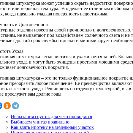
ативная штукатурка может успешно скрыть недостатки поверхнос
ности или неровная текстура. Это делает ее отличным выбором 
х, когда идеально гладкая поверхность недостижима.
очность и Долговечность
турные отделки известны своей прочностью и долговечностью.
йствиям, не выцветают под воздействием солнечного света и не 
ечивает долгий срок службы отделки и минимизирует необходим
стота Ухода
ативная штукатурка легко чистится и ухаживается за ней. Больш
ального ухода и могут быть очищены простыми моющими средств
рживает долговечность покрытия.
ативная штукатурка – это не только функциональное покрытие дл
бное преобразить любое помещение. Ее преимущества включают в
сть и легкость ухода. Решившись на отделку штукатуркой, вы вл
ые прослужат вам долгие годы.
Испытания грунта: для чего проводятся
Выбираем унитаз правильно
Как взять ипотеку на земельный участок
Применение шпунтовых конструкций