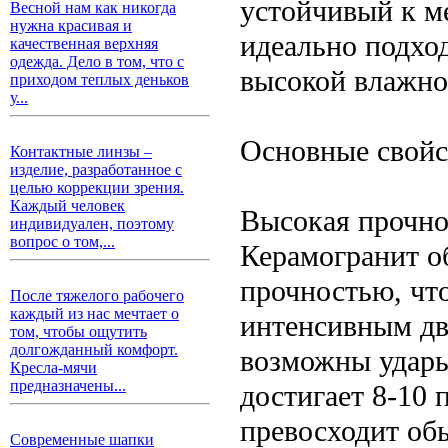
устойчивый к м
Весной нам как никогда
нужна красивая и
идеально подхо
качественная верхняя
одежда. Дело в том, что с
высокой влажно
приходом теплых деньков
у...
Основные свойс
Контактные линзы –
изделие, разработанное с
целью коррекции зрения.
Каждый человек
Высокая прочно
индивидуален, поэтому
вопрос о том,...
Керамогранит о
прочностью, что
После тяжелого рабочего
каждый из нас мечтает о
интенсивным дви
том, чтобы ощутить
долгожданный комфорт.
возможны удары
Кресла-мячи
предназначены...
достигает 8-10 
превосходит об
Современные шапки