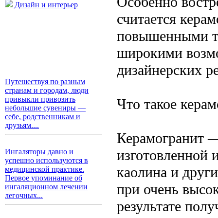
Особенно востр
Дизайн и интерьер
считается керам
повышенными т
широкими возмо
дизайнерских р
Путешествуя по разным
странам и городам, люди
привыкли привозить
Что такое керам
небольшие сувениры —
себе, родственникам и
друзьям....
Керамогранит —
изготовленной и
Ингаляторы давно и
успешно используются в
каолина и друг
медицинской практике.
Первое упоминание об
при очень высо
ингаляционном лечении
легочных...
результате полу