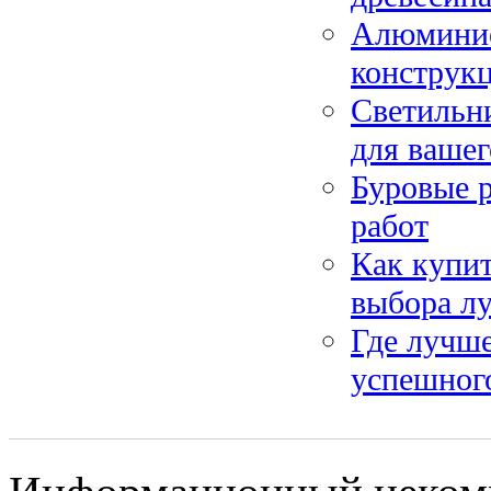
Алюминие
конструк
Светильни
для вашег
Буровые 
работ
Как купи
выбора л
Где лучше
успешного