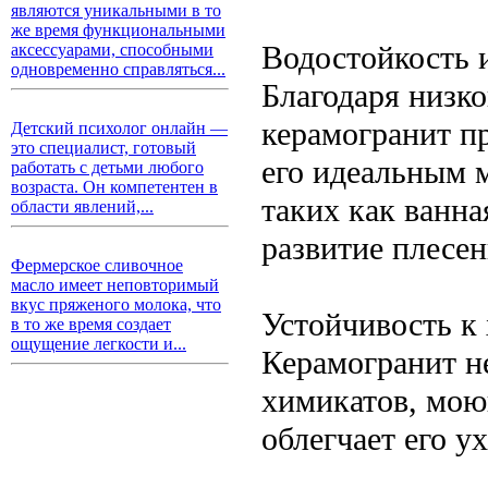
являются уникальными в то
же время функциональными
Водостойкость и
аксессуарами, способными
одновременно справляться...
Благодаря низко
керамогранит пр
Детский психолог онлайн —
это специалист, готовый
его идеальным 
работать с детьми любого
возраста. Он компетентен в
таких как ванна
области явлений,...
развитие плесен
Фермерское сливочное
масло имеет неповторимый
вкус пряженого молока, что
Устойчивость к
в то же время создает
ощущение легкости и...
Керамогранит н
химикатов, мою
облегчает его у