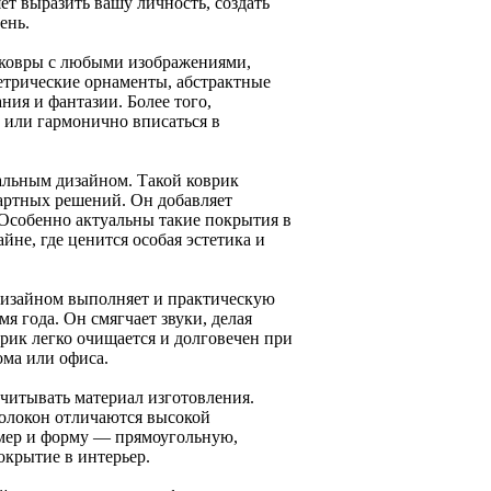
т выразить вашу личность, создать
ень.
 ковры с любыми изображениями,
етрические орнаменты, абстрактные
ния и фантазии. Более того,
 или гармонично вписаться в
альным дизайном. Такой коврик
дартных решений. Он добавляет
 Особенно актуальны такие покрытия в
йне, где ценится особая эстетика и
дизайном выполняет и практическую
я года. Он смягчает звуки, делая
рик легко очищается и долговечен при
ома или офиса.
читывать материал изготовления.
олокон отличаются высокой
змер и форму — прямоугольную,
крытие в интерьер.