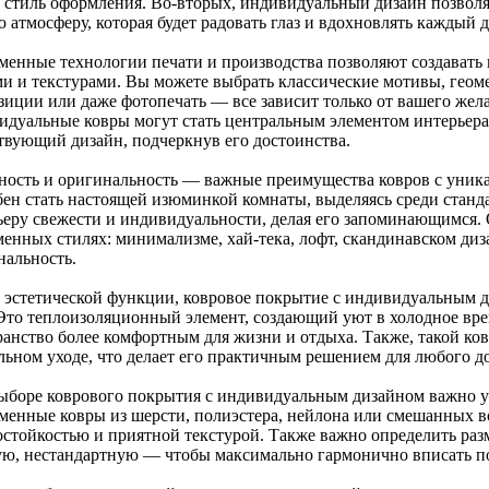
, стиль оформления. Во-вторых, индивидуальный дизайн позволяе
 атмосферу, которая будет радовать глаз и вдохновлять каждый д
менные технологии печати и производства позволяют создавать
ми и текстурами. Вы можете выбрать классические мотивы, геом
зиции или даже фотопечать — все зависит только от вашего жела
идуальные ковры могут стать центральным элементом интерьера
твующий дизайн, подчеркнув его достоинства.
ность и оригинальность — важные преимущества ковров с уник
бен стать настоящей изюминкой комнаты, выделяясь среди стан
ьеру свежести и индивидуальности, делая его запоминающимся.
енных стилях: минимализме, хай-тека, лофт, скандинавском диза
нальность.
 эстетической функции, ковровое покрытие с индивидуальным 
 Это теплоизоляционный элемент, создающий уют в холодное врем
ранство более комфортным для жизни и отдыха. Также, такой ков
льном уходе, что делает его практичным решением для любого д
ыборе коврового покрытия с индивидуальным дизайном важно у
менные ковры из шерсти, полиэстера, нейлона или смешанных в
остойкостью и приятной текстурой. Также важно определить ра
ую, нестандартную — чтобы максимально гармонично вписать по