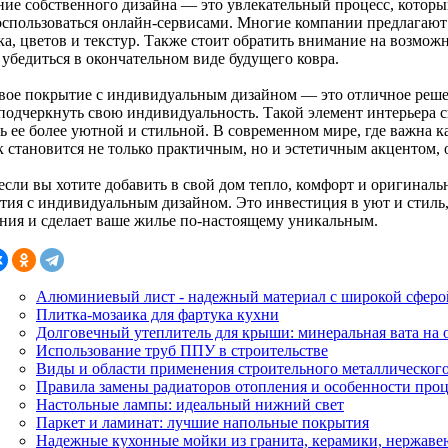
ние собственного дизайна — это увлекательный процесс, котор
оспользоваться онлайн-сервисами. Многие компании предлагают
а, цветов и текстур. Также стоит обратить внимание на возможн
 убедиться в окончательном виде будущего ковра.
вое покрытие с индивидуальным дизайном — это отличное решен
 подчеркнуть свою индивидуальность. Такой элемент интерьера 
ть ее более уютной и стильной. В современном мире, где важна 
к становится не только практичным, но и эстетичным акцентом,
если вы хотите добавить в свой дом тепло, комфорт и оригиналь
тия с индивидуальным дизайном. Это инвестиция в уют и стиль,
ния и сделает ваше жилье по-настоящему уникальным.
Алюминиевый лист - надежный материал с широкой сферо
Плитка-мозаика для фартука кухни
Долговечный утеплитель для крыши: минеральная вата на о
Использование труб ППУ в строительстве
Виды и области применения строительного металлическог
Правила замены радиаторов отопления и особенности про
Настольные лампы: идеальный нижний свет
Паркет и ламинат: лучшие напольные покрытия
Надежные кухонные мойки из гранита, керамики, нержаве