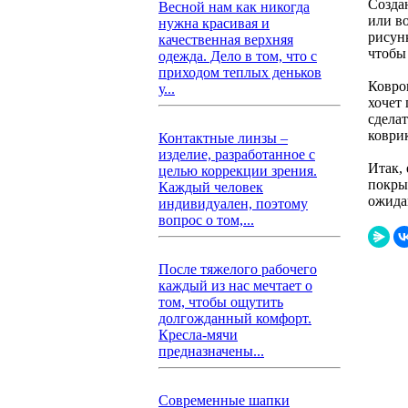
Созда
Весной нам как никогда
или в
нужна красивая и
рисунк
качественная верхняя
чтобы
одежда. Дело в том, что с
приходом теплых деньков
Ковро
у...
хочет
сдела
коври
Контактные линзы –
изделие, разработанное с
Итак, 
целью коррекции зрения.
покры
Каждый человек
ожида
индивидуален, поэтому
вопрос о том,...
После тяжелого рабочего
каждый из нас мечтает о
том, чтобы ощутить
долгожданный комфорт.
Кресла-мячи
предназначены...
Современные шапки