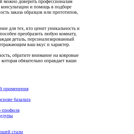
ый можно доверить профессионалам
 консультации и помощь в подборе
ость заказа образцов или прототипов,
ие для тех, кто ценит уникальность и
способен преобразить любую комнату,
каждая деталь, персонализированный
 отражающим ваш вкус и характер.
ность, обратите внимание на ковровые
 которая обязательно оправдает ваши
й применения
снове базальта
о профиля
цедуры
ющей стали