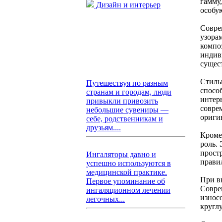
гамму
Дизайн и интерьер
особую
Совре
узора
компо
индив
сущес
Стиль
Путешествуя по разным
спосо
странам и городам, люди
интер
привыкли привозить
соврем
небольшие сувениры —
ориги
себе, родственникам и
друзьям....
Кроме
роль.
прост
Ингаляторы давно и
прави
успешно используются в
медицинской практике.
При в
Первое упоминание об
Совре
ингаляционном лечении
износ
легочных...
кругл