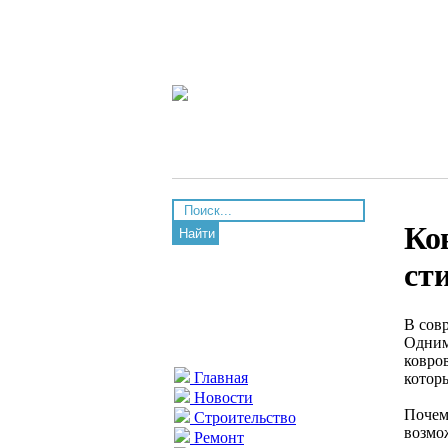
Ко
Найти
ст
В сов
Одним
ковро
Главная
котор
Новости
Почем
Строительство
возмо
Ремонт