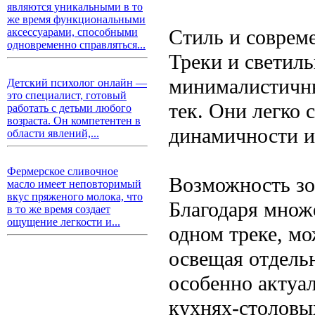
являются уникальными в то
же время функциональными
Стиль и соврем
аксессуарами, способными
одновременно справляться...
Треки и светил
минималистичны
Детский психолог онлайн —
это специалист, готовый
тек. Они легко 
работать с детьми любого
возраста. Он компетентен в
динамичности и
области явлений,...
Фермерское сливочное
Возможность зо
масло имеет неповторимый
вкус пряженого молока, что
Благодаря множ
в то же время создает
ощущение легкости и...
одном треке, мо
освещая отдель
особенно актуал
кухнях-столовы