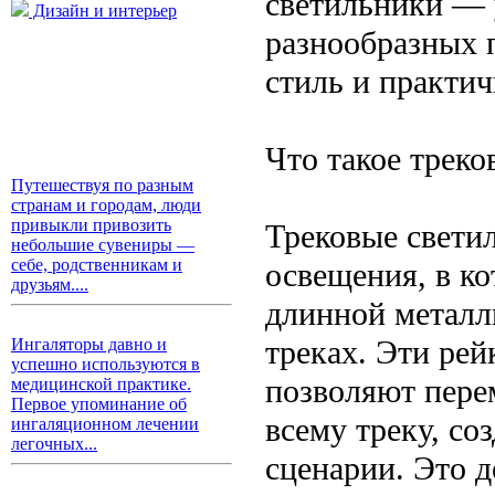
светильники — 
Дизайн и интерьер
разнообразных п
стиль и практич
Что такое треко
Путешествуя по разным
странам и городам, люди
привыкли привозить
Трековые свети
небольшие сувениры —
себе, родственникам и
освещения, в ко
друзьям....
длинной металл
треках. Эти рей
Ингаляторы давно и
успешно используются в
позволяют пере
медицинской практике.
Первое упоминание об
всему треку, с
ингаляционном лечении
легочных...
сценарии. Это 