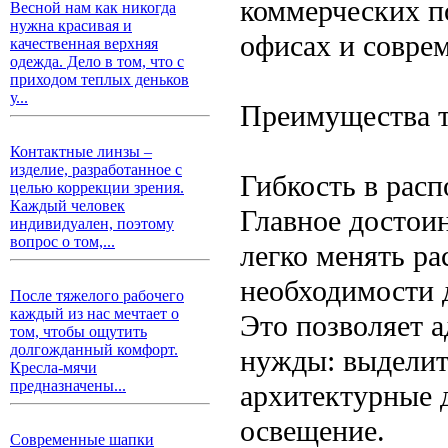
коммерческих п
Весной нам как никогда
нужна красивая и
офисах и совре
качественная верхняя
одежда. Дело в том, что с
приходом теплых деньков
у...
Преимущества т
Контактные линзы –
изделие, разработанное с
Гибкость в рас
целью коррекции зрения.
Каждый человек
Главное достои
индивидуален, поэтому
вопрос о том,...
легко менять ра
необходимости 
После тяжелого рабочего
каждый из нас мечтает о
Это позволяет 
том, чтобы ощутить
долгожданный комфорт.
нужды: выделит
Кресла-мячи
предназначены...
архитектурные д
освещение.
Современные шапки