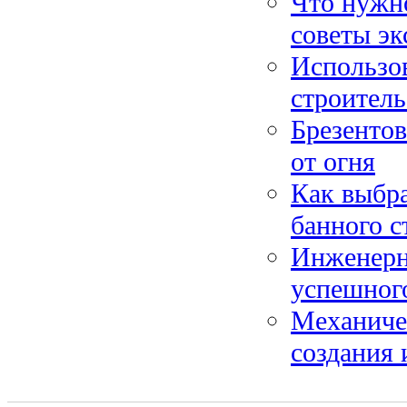
Что нужно
советы эк
Использо
строитель
Брезентов
от огня
Как выбра
банного с
Инженерн
успешного
Механиче
создания 