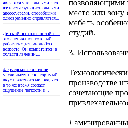
позволяющими п
являются уникальными в то
же время функциональными
место или зону 
аксессуарами, способными
одновременно справляться...
мебель особенн
студий.
Детский психолог онлайн —
это специалист, готовый
работать с детьми любого
возраста. Он компетентен в
3. Использован
области явлений,...
Фермерское сливочное
Технологически
масло имеет неповторимый
вкус пряженого молока, что
производстве ш
в то же время создает
сочетающие про
ощущение легкости и...
привлекательнос
Ламинированны