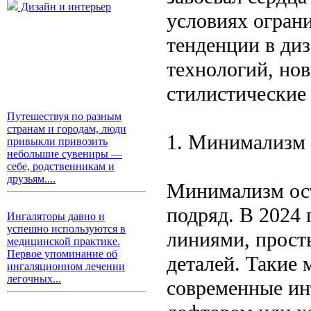
Дизайн и интерьер
условиях ограни
тенденции в ди
технологий, но
стилистические
Путешествуя по разным
странам и городам, люди
1. Минимализм 
привыкли привозить
небольшие сувениры —
себе, родственникам и
друзьям....
Минимализм ост
подряд. В 2024
Ингаляторы давно и
успешно используются в
линиями, прост
медицинской практике.
Первое упоминание об
деталей. Такие
ингаляционном лечении
легочных...
современные ин