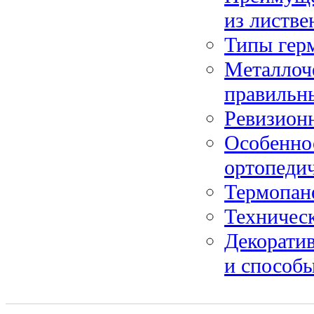
из листв
Типы герм
Металлоче
правильн
Ревизионн
Особенно
ортопеди
Термопан
Техническ
Декоратив
и способ