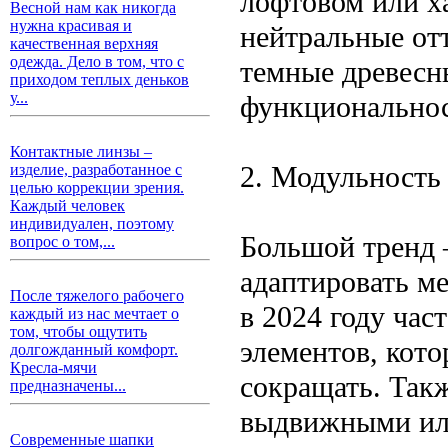
лофтовом или ха
Весной нам как никогда
нужна красивая и
нейтральные от
качественная верхняя
одежда. Дело в том, что с
темные древесн
приходом теплых деньков
у...
функциональнос
Контактные линзы –
2. Модульность
изделие, разработанное с
целью коррекции зрения.
Каждый человек
индивидуален, поэтому
Большой тренд 
вопрос о том,...
адаптировать м
После тяжелого рабочего
в 2024 году час
каждый из нас мечтает о
том, чтобы ощутить
элементов, кот
долгожданный комфорт.
Кресла-мячи
сокращать. Так
предназначены...
выдвижными ил
Современные шапки