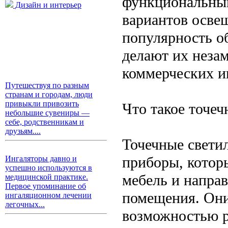
функциональным
Дизайн и интерьер
вариантов осве
популярность о
делают их неза
коммерческих и
Путешествуя по разным
странам и городам, люди
привыкли привозить
Что такое точе
небольшие сувениры —
себе, родственникам и
друзьям....
Точечные свети
приборы, котор
Ингаляторы давно и
успешно используются в
мебель и напра
медицинской практике.
Первое упоминание об
помещения. Они
ингаляционном лечении
легочных...
возможностью р