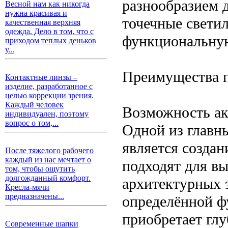
разнообразием д
Весной нам как никогда
нужна красивая и
точечные свети
качественная верхняя
одежда. Дело в том, что с
функциональную
приходом теплых деньков
у...
Преимущества п
Контактные линзы –
изделие, разработанное с
целью коррекции зрения.
Каждый человек
Возможность ак
индивидуален, поэтому
вопрос о том,...
Одной из главн
является созда
После тяжелого рабочего
каждый из нас мечтает о
подходят для вы
том, чтобы ощутить
долгожданный комфорт.
архитектурных э
Кресла-мячи
предназначены...
определённой ф
приобретает глу
Современные шапки