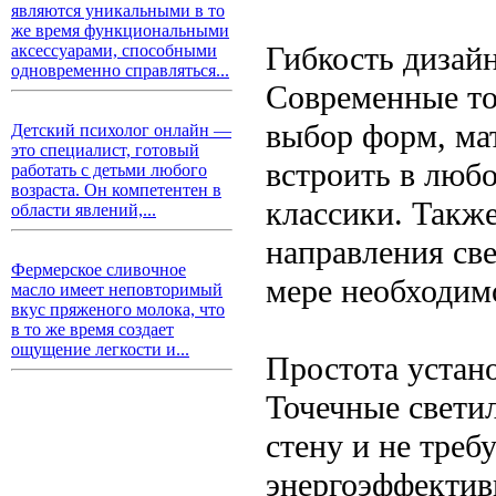
являются уникальными в то
же время функциональными
Гибкость дизай
аксессуарами, способными
одновременно справляться...
Современные то
выбор форм, ма
Детский психолог онлайн —
это специалист, готовый
встроить в люб
работать с детьми любого
возраста. Он компетентен в
классики. Такж
области явлений,...
направления све
Фермерское сливочное
мере необходим
масло имеет неповторимый
вкус пряженого молока, что
в то же время создает
ощущение легкости и...
Простота устан
Точечные свети
стену и не тре
энергоэффектив