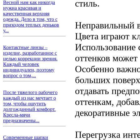
стиль.
Весной нам как никогда
нужна красивая и
качественная верхняя
одежда. Дело в том, что с
Неправильный в
приходом теплых деньков
у...
Цвета играют к
Использование 
Контактные линзы –
изделие, разработанное с
оттенков может
целью коррекции зрения.
Каждый человек
Особенно важно
индивидуален, поэтому
вопрос о том,...
больших поверх
отдавать предп
После тяжелого рабочего
каждый из нас мечтает о
оттенкам, добав
том, чтобы ощутить
долгожданный комфорт.
декоративные э
Кресла-мячи
предназначены...
Перегрузка инт
Современные шапки