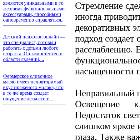
Стремление сде
являются уникальными в то
же время функциональными
иногда приводи
аксессуарами, способными
одновременно справляться...
декоративных эл
подход создает
Детский психолог онлайн —
это специалист, готовый
расслаблению. 
работать с детьми любого
возраста. Он компетентен в
функциональнос
области явлений,...
насыщенности п
Фермерское сливочное
масло имеет неповторимый
вкус пряженого молока, что
Неправильный 
в то же время создает
ощущение легкости и...
Освещение — кл
Недостаток свет
слишком яркое 
глаза. Также ва