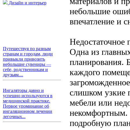
материалов и п
Дизайн и интерьер
небольшие ошиб
впечатление и с
Недостаточное 
Путешествуя по разным
Одна из главны
странам и городам, люди
привыкли привозить
планирования. 
небольшие сувениры —
себе, родственникам и
каждого помеще
друзьям....
загроможденное
слишком узкие 
Ингаляторы давно и
успешно используются в
мебели или недо
медицинской практике.
Первое упоминание об
некомфортным. 
ингаляционном лечении
легочных...
подробную план