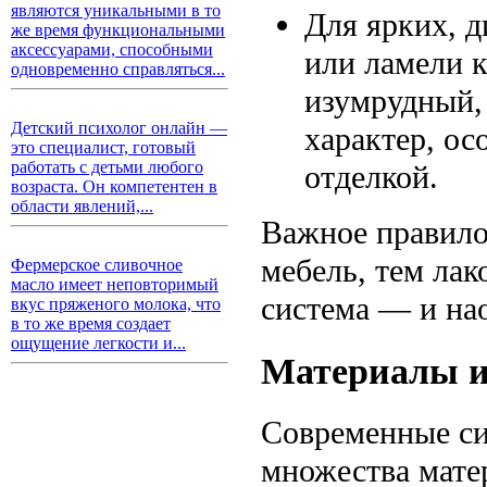
являются уникальными в то
Для ярких, 
же время функциональными
аксессуарами, способными
или ламели 
одновременно справляться...
изумрудный,
Детский психолог онлайн —
характер, ос
это специалист, готовый
работать с детьми любого
отделкой.
возраста. Он компетентен в
области явлений,...
Важное правило
мебель, тем ла
Фермерское сливочное
масло имеет неповторимый
система — и на
вкус пряженого молока, что
в то же время создает
ощущение легкости и...
Материалы и
Современные си
множества мате