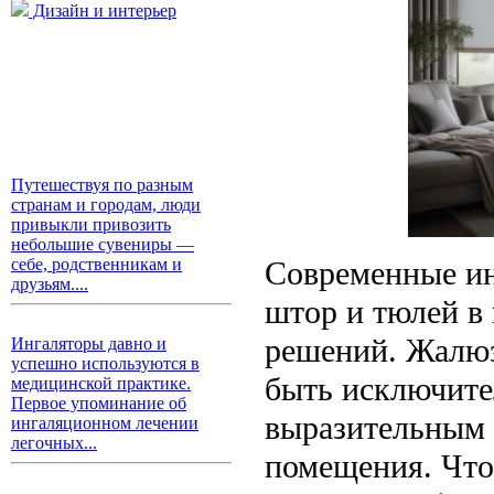
Дизайн и интерьер
Путешествуя по разным
странам и городам, люди
привыкли привозить
небольшие сувениры —
Современные ин
себе, родственникам и
друзьям....
штор и тюлей в
решений. Жалюз
Ингаляторы давно и
успешно используются в
быть исключите
медицинской практике.
Первое упоминание об
выразительным 
ингаляционном лечении
легочных...
помещения. Что