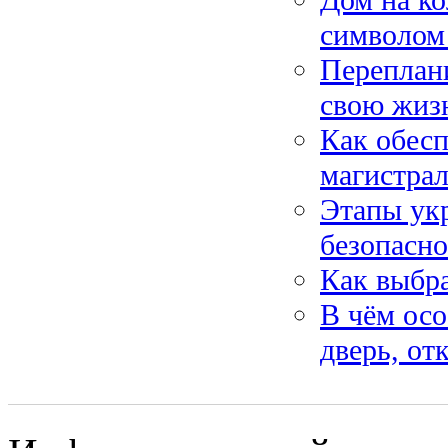
Дом на ко
символом
Переплани
свою жиз
Как обесп
магистра
Этапы укр
безопасно
Как выбра
В чём осо
дверь, о