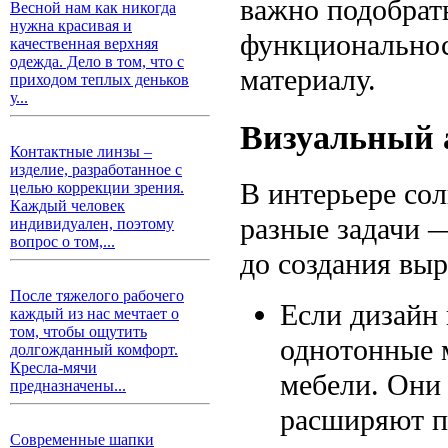
важно подобрать
Весной нам как никогда
нужна красивая и
функциональност
качественная верхняя
одежда. Дело в том, что с
материалу.
приходом теплых деньков
у...
Визуальный 
Контактные линзы –
изделие, разработанное с
В интерьере со
целью коррекции зрения.
Каждый человек
разные задачи 
индивидуален, поэтому
вопрос о том,...
до создания выр
После тяжелого рабочего
Если дизайн
каждый из нас мечтает о
том, чтобы ощутить
однотонные 
долгожданный комфорт.
Кресла-мячи
мебели. Они
предназначены...
расширяют п
Современные шапки