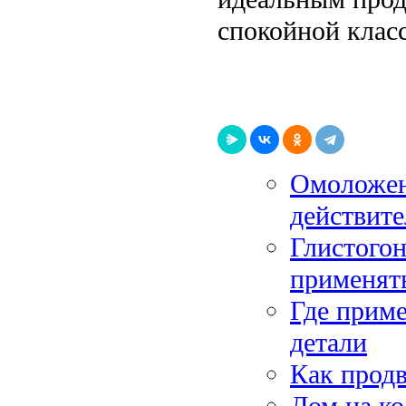
спокойной клас
Омоложен
действит
Глистогон
применят
Где прим
детали
Как продв