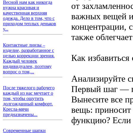
Весной нам как никогда
от захламленно
нужна красивая и
качественная верхняя
важных вещей и
одежда. Дело в том, что с
приходом теплых деньков
концентрации, 
у...
также облегчае
Контактные линзы –
изделие, разработанное с
Как избавиться
целью коррекции зрения.
Каждый человек
индивидуален, поэтому
вопрос о том,...
Анализируйте с
Первый шаг — п
После тяжелого рабочего
каждый из нас мечтает о
Вынесите все п
том, чтобы ощутить
долгожданный комфорт.
вещь: приносит
Кресла-мячи
предназначены...
функцию? Если о
Современные шапки