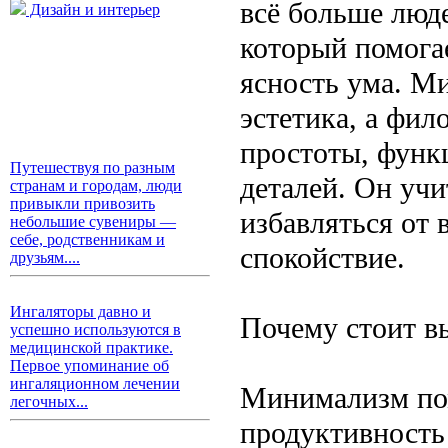
всё больше люд
Дизайн и интерьер
который помога
ясность ума. М
эстетика, а фил
простоты, функ
Путешествуя по разным
деталей. Он учи
странам и городам, люди
привыкли привозить
избавляться от 
небольшие сувениры —
себе, родственникам и
спокойствие.
друзьям....
Ингаляторы давно и
Почему стоит в
успешно используются в
медицинской практике.
Первое упоминание об
ингаляционном лечении
Минимализм пом
легочных...
продуктивность