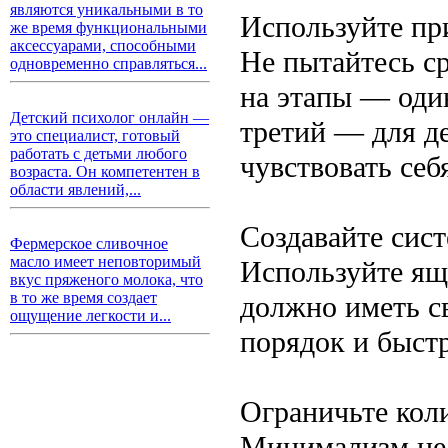
являются уникальными в то
Используйте пр
же время функциональными
аксессуарами, способными
Не пытайтесь ср
одновременно справляться...
на этапы — один
Детский психолог онлайн —
третий — для д
это специалист, готовый
работать с детьми любого
чувствовать се
возраста. Он компетентен в
области явлений,...
Создавайте сис
Фермерское сливочное
масло имеет неповторимый
Используйте ящ
вкус пряженого молока, что
в то же время создает
должно иметь с
ощущение легкости и...
порядок и быст
Ограничьте кол
Минимализм не 