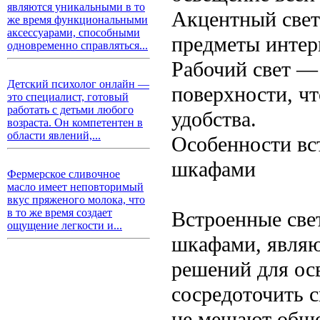
являются уникальными в то
Акцентный свет
же время функциональными
аксессуарами, способными
предметы интер
одновременно справляться...
Рабочий свет —
Детский психолог онлайн —
поверхности, чт
это специалист, готовый
работать с детьми любого
удобства.
возраста. Он компетентен в
области явлений,...
Особенности вс
шкафами
Фермерское сливочное
масло имеет неповторимый
вкус пряженого молока, что
в то же время создает
Встроенные све
ощущение легкости и...
шкафами, являю
решений для ос
сосредоточить с
не мешают обще