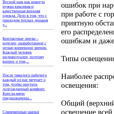
Весной нам как никогда
ошибок при наре
нужна красивая и
качественная верхняя
при работе с г
одежда. Дело в том, что с
приходом теплых деньков
приятную обста
у...
его распределен
ошибкам и даже
Контактные линзы –
изделие, разработанное с
целью коррекции зрения.
Каждый человек
Типы освещения
индивидуален, поэтому
вопрос о том,...
Наиболее распр
После тяжелого рабочего
каждый из нас мечтает о
освещения:
том, чтобы ощутить
долгожданный комфорт.
Кресла-мячи
предназначены...
Общий (верхний
освещение всей
Современные шапки