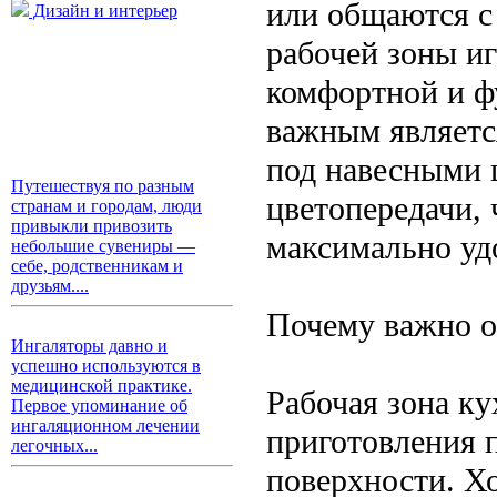
или общаются с
Дизайн и интерьер
рабочей зоны и
комфортной и ф
важным являетс
под навесными 
Путешествуя по разным
цветопередачи,
странам и городам, люди
привыкли привозить
максимально уд
небольшие сувениры —
себе, родственникам и
друзьям....
Почему важно о
Ингаляторы давно и
успешно используются в
медицинской практике.
Рабочая зона ку
Первое упоминание об
ингаляционном лечении
приготовления п
легочных...
поверхности. Х