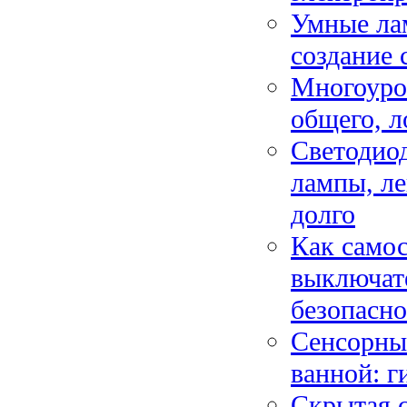
Умные ла
создание 
Многоуро
общего, л
Светодиод
лампы, ле
долго
Как самос
выключате
безопасн
Сенсорны
ванной: г
Скрытая с