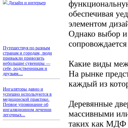
функциональную
Дизайн и интерьер
обеспечивая уе
элементом диза
Однако выбор и
сопровождается
Путешествуя по разным
странам и городам, люди
привыкли привозить
Какие виды меж
небольшие сувениры —
себе, родственникам и
На рынке предс
друзьям....
каждый из кото
Ингаляторы давно и
успешно используются в
медицинской практике.
Деревянные две
Первое упоминание об
ингаляционном лечении
массивными или
легочных...
таких как МДФ