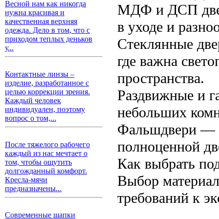
Весной нам как никогда
МДФ и ДСП двер
нужна красивая и
качественная верхняя
в уходе и разно
одежда. Дело в том, что с
приходом теплых деньков
Стеклянные две
у...
где важна свет
пространства.
Контактные линзы –
изделие, разработанное с
Раздвижные и г
целью коррекции зрения.
Каждый человек
небольших комн
индивидуален, поэтому
вопрос о том,...
Фальшдвери — д
полноценной две
После тяжелого рабочего
каждый из нас мечтает о
Как выбрать по
том, чтобы ощутить
долгожданный комфорт.
Выбор материала
Кресла-мячи
предназначены...
требований к эк
Современные шапки