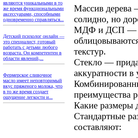
являются уникальными в то
Массив дерева 
же время функциональными
аксессуарами, способными
солидно, но дор
одновременно справляться...
МДФ и ДСП — б
Детский психолог онлайн —
облицовываются
это специалист, готовый
работать с детьми любого
текстур.
возраста. Он компетентен в
области явлений,...
Стекло — придае
аккуратности в 
Фермерское сливочное
масло имеет неповторимый
Комбинированны
вкус пряженого молока, что
в то же время создает
преимущества р
ощущение легкости и...
Какие размеры 
Стандартные ра
составляют: