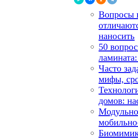
Вопросы 
отличаютс
наносить
50 вопрос
ламината:
Часто зад
мифы, сро
Технолог
домов: н
Модульное
мобильно
Биомимикр