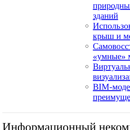
природны
зданий
Использов
крыш и м
Самовосс
«умные» м
Виртуальн
визуализа
BIM-модел
преимуще
Информационный некомме