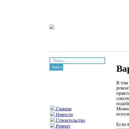
Ва
Найти
В том
ремон
практ
совсем
подоб
Можно
Главная
испол
Новости
Строительство
Если 
Ремонт