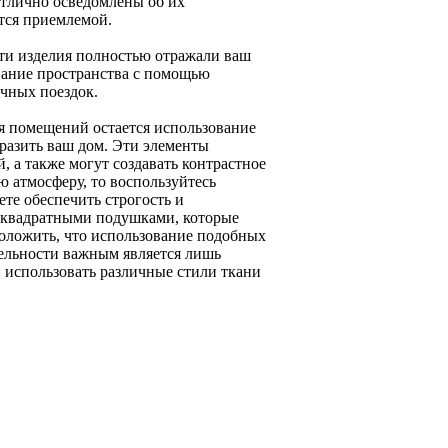
отлично осведомлены об их
ется приемлемой.
эти изделия полностью отражали ваш
вание пространства с помощью
ичных поездок.
я помещений остается использование
разить ваш дом. Эти элементы
 а также могут создавать контрастное
ю атмосферу, то воспользуйтесь
те обеспечить строгость и
и квадратными подушками, которые
оложить, что использование подобных
тельности важным является лишь
 использовать различные стили ткани