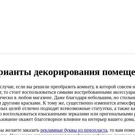
рианты декорирования помещ
 случае, если вы решили преобразить комнату, в которой совсем
т, то стоит воспользоваться самыми востребованными аксессуар
ически в любом магазине. Даже благодаря небольшим, но стильн
 другими красками. К тому же, существенно изменится атмосфера
ных целей отлично подходят всевозможные статуэтки, а также к
 воспользоваться изысканными зеркалами или оригинальными 
ьзование окажет благотворное влияние на интерьер вашего дома.
вы желаете заказать
рекламные буквы из пенопласта
, то вам пом