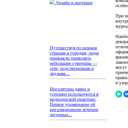
компа
Дизайн и интерьер
особе
При в
внутр
журна
Наибо
декор
отлич
Путешествуя по разным
оформ
странам и городам, люди
ярким
привыкли привозить
лакон
небольшие сувениры —
могут
себе, родственникам и
прием
друзьям....
прави
и узор
Ингаляторы давно и
успешно используются в
медицинской практике.
Первое упоминание об
ингаляционном лечении
легочных...