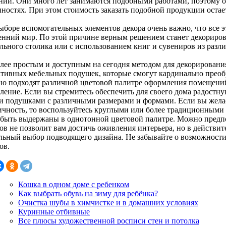
нии. Они много лет занимаются подобными работами, поэтому 
нностях. При этом стоимость заказать подобной продукции оста
ыборе вспомогательных элементов декора очень важно, что все 
енний мир. По этой причине верным решением станет декориро
льного столика или с использованием книг и сувениров из разл
лее простым и доступным на сегодня методом для декорировани
ативных мебельных подушек, которые смогут кардинально преоб
но подходят различной цветовой палитре оформления помещений,
ление. Если вы стремитесь обеспечить для своего дома радостну
и подушками с различными размерами и формами. Если вы желае
ичность, то воспользуйтесь круглыми или более традиционным
 быть выдержаны в однотонной цветовой палитре. Можно предп
ов не позволит вам достичь оживления интерьера, но в действи
льный выбор подводящего дизайна. Не забывайте о возможности
ов.
Кошка в одном доме с ребенком
Как выбрать обувь на зиму для ребёнка?
Очистка шубы в химчистке и в домашних условиях
Куринные отбивные
Все плюсы художественной росписи стен и потолка