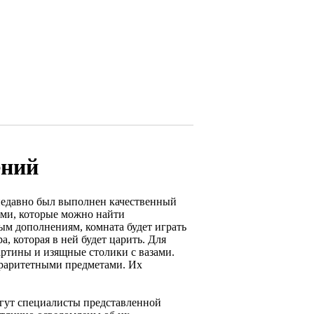
ений
 недавно был выполнен качественный
ами, которые можно найти
ым дополнениям, комната будет играть
, которая в ней будет царить. Для
артины и изящные столики с вазами.
раритетными предметами. Их
огут специалисты представленной