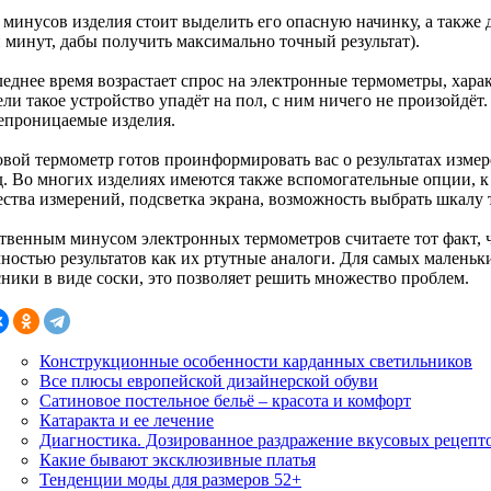
 минусов изделия стоит выделить его опасную начинку, а также 
и минут, дабы получить максимально точный результат).
леднее время возрастает спрос на электронные термометры, хар
ели такое устройство упадёт на пол, с ним ничего не произойдёт
епроницаемые изделия.
вой термометр готов проинформировать вас о результатах измере
д. Во многих изделиях имеются также вспомогательные опции, к
ства измерений, подсветка экрана, возможность выбрать шкалу т
твенным минусом электронных термометров считаете тот факт, ч
чностью результатов как их ртутные аналоги. Для самых малень
сники в виде соски, это позволяет решить множество проблем.
Конструкционные особенности карданных светильников
Все плюсы европейской дизайнерской обуви
Сатиновое постельное бельё – красота и комфорт
Катаракта и ее лечение
Диагностика. Дозированное раздражение вкусовых рецепт
Какие бывают эксклюзивные платья
Тенденции моды для размеров 52+