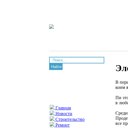
Эл
Найти
В пер
коим я
Пи эт
в любо
Главная
Среди
Новости
Проде
Строительство
все п
Ремонт