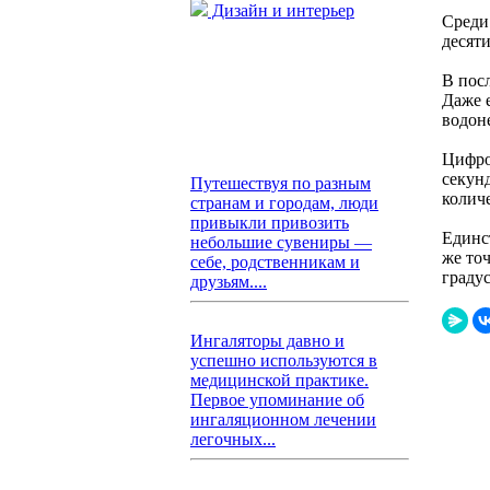
Дизайн и интерьер
Среди
десят
В пос
Даже 
водон
Цифро
секун
Путешествуя по разным
количе
странам и городам, люди
привыкли привозить
Единс
небольшие сувениры —
же то
себе, родственникам и
граду
друзьям....
Ингаляторы давно и
успешно используются в
медицинской практике.
Первое упоминание об
ингаляционном лечении
легочных...