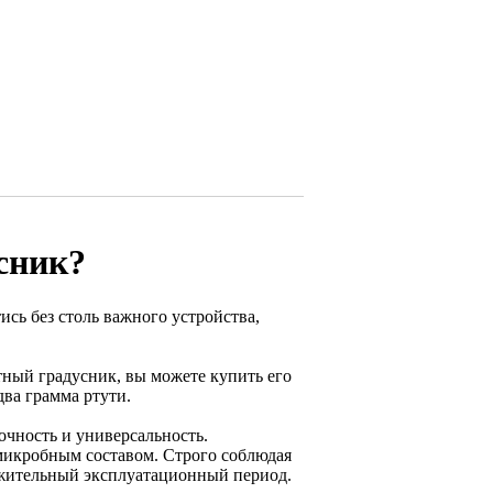
сник?
сь без столь важного устройства,
тный градусник, вы можете купить его
два грамма ртути.
чность и универсальность.
микробным составом. Строго соблюдая
олжительный эксплуатационный период.