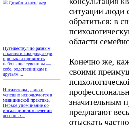
консультация к
Дизайн и интерьер
ситуации люди с
обратиться: в 
психологическу
области семейн
Путешествуя по разным
странам и городам, люди
привыкли привозить
Конечно же, ка
небольшие сувениры —
себе, родственникам и
своими преимущ
друзьям....
психологическо
профессиональн
Ингаляторы давно и
успешно используются в
значительным п
медицинской практике.
Первое упоминание об
предлагают вес
ингаляционном лечении
легочных...
отыскать частно