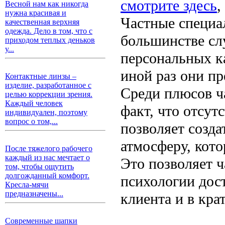
смотрите здесь
,
Весной нам как никогда
нужна красивая и
Частные специа
качественная верхняя
одежда. Дело в том, что с
большинстве сл
приходом теплых деньков
у...
персональных ка
иной раз они пр
Контактные линзы –
изделие, разработанное с
Среди плюсов ча
целью коррекции зрения.
Каждый человек
факт, что отсу
индивидуален, поэтому
вопрос о том,...
позволяет созд
атмосферу, кото
После тяжелого рабочего
каждый из нас мечтает о
Это позволяет ч
том, чтобы ощутить
долгожданный комфорт.
психологии дос
Кресла-мячи
предназначены...
клиента и в кра
Современные шапки