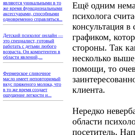
Ещё одним нема
являются уникальными в то
же время функциональными
психолога счит
аксессуарами, способными
одновременно справляться...
консультация в 
графиком, кото
Детский психолог онлайн —
это специалист, готовый
стороны. Так ка
работать с детьми любого
возраста. Он компетентен в
несколько выше,
области явлений,...
помощи, то оче
Фермерское сливочное
заинтересованн
масло имеет неповторимый
вкус пряженого молока, что
клиента.
в то же время создает
ощущение легкости и...
Нередко неверб
области психоло
посетитель. Нап