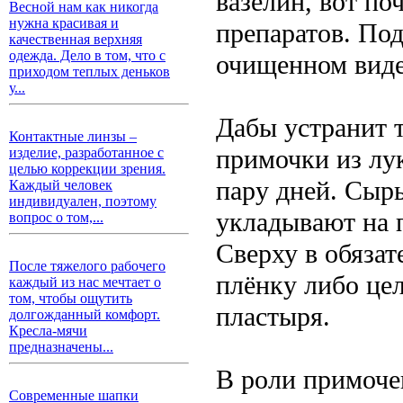
вазелин, вот по
Весной нам как никогда
нужна красивая и
препаратов. По
качественная верхняя
одежда. Дело в том, что с
очищенном виде
приходом теплых деньков
у...
Дабы устранит 
Контактные линзы –
примочки из лу
изделие, разработанное с
целью коррекции зрения.
пару дней. Сырь
Каждый человек
индивидуален, поэтому
укладывают на 
вопрос о том,...
Сверху в обяза
После тяжелого рабочего
плёнку либо це
каждый из нас мечтает о
том, чтобы ощутить
пластыря.
долгожданный комфорт.
Кресла-мячи
предназначены...
В роли примоче
Современные шапки