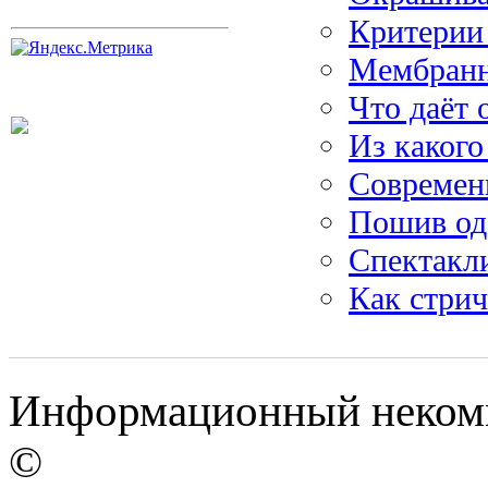
Критерии 
Мембранн
Что даёт 
Из каког
Современ
Пошив од
Спектакли
Как стрич
Информационный некомме
©