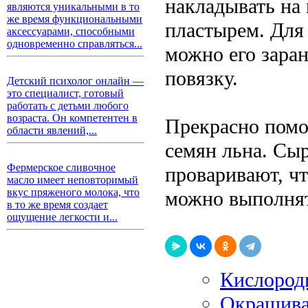
накладывать на
являются уникальными в то
же время функциональными
пластырем. Для
аксессуарами, способными
одновременно справляться...
можно его заран
повязку.
Детский психолог онлайн —
это специалист, готовый
работать с детьми любого
возраста. Он компетентен в
Прекрасно помо
области явлений,...
семян льна. Сы
Фермерское сливочное
проваривают, ч
масло имеет неповторимый
вкус пряженого молока, что
можно выполнят
в то же время создает
ощущение легкости и...
Кислород
Окрашиван