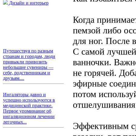
Дизайн и интерьер
Когда принимае
пемзой либо осо
для ног. После 
С самой лучшей
Путешествуя по разным
странам и городам, люди
ванночки. Важно
привыкли привозить
небольшие сувениры —
не горячей. Доб
себе, родственникам и
друзьям....
эфирные соедин
потом используй
Ингаляторы давно и
успешно используются в
отшелушивания
медицинской практике.
Первое упоминание об
ингаляционном лечении
легочных...
Эффективным ср