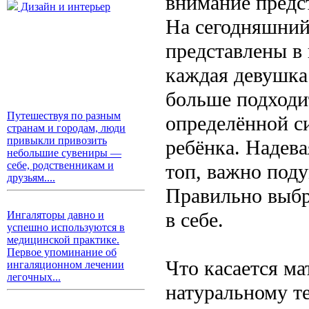
внимание предст
Дизайн и интерьер
На сегодняшний
представлены в
каждая девушка 
больше подходит
Путешествуя по разным
определённой си
странам и городам, люди
привыкли привозить
ребёнка. Надева
небольшие сувениры —
себе, родственникам и
топ, важно поду
друзьям....
Правильно выбр
в себе.
Ингаляторы давно и
успешно используются в
медицинской практике.
Первое упоминание об
Что касается ма
ингаляционном лечении
легочных...
натуральному т