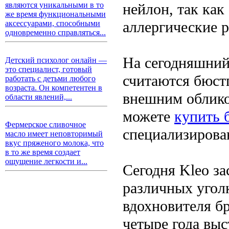
нейлон, так как
являются уникальными в то
же время функциональными
аллергические р
аксессуарами, способными
одновременно справляться...
На сегодняшний
Детский психолог онлайн —
это специалист, готовый
считаются бюст
работать с детьми любого
возраста. Он компетентен в
внешним облико
области явлений,...
можете
купить 
Фермерское сливочное
специализирова
масло имеет неповторимый
вкус пряженого молока, что
в то же время создает
ощущение легкости и...
Сегодня Kleo з
различных уголк
вдохновителя б
четыре года выс