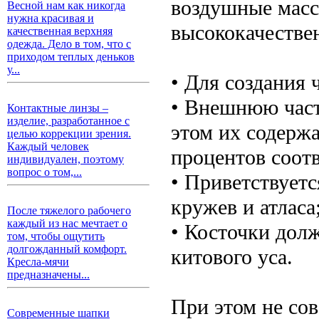
воздушные масс
Весной нам как никогда
нужна красивая и
высококачестве
качественная верхняя
одежда. Дело в том, что с
приходом теплых деньков
у...
• Для создания 
• Внешнюю част
Контактные линзы –
изделие, разработанное с
этом их содержа
целью коррекции зрения.
Каждый человек
процентов соотв
индивидуален, поэтому
вопрос о том,...
• Приветствует
кружев и атласа
После тяжелого рабочего
каждый из нас мечтает о
• Косточки долж
том, чтобы ощутить
долгожданный комфорт.
китового уса.
Кресла-мячи
предназначены...
При этом не со
Современные шапки