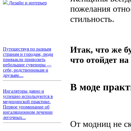
Дизайн и интерьер
пожелания отно
стильность.
Итак, что же б
Путешествуя по разным
странам и городам, люди
что отойдет на
привыкли привозить
небольшие сувениры —
себе, родственникам и
друзьям....
В моде практ
Ингаляторы давно и
успешно используются в
медицинской практике.
Первое упоминание об
ингаляционном лечении
легочных...
От модниц не ск