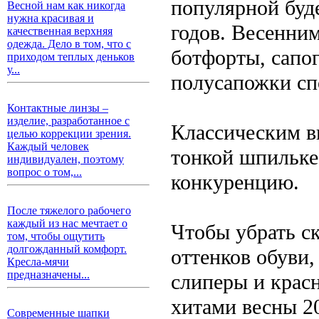
популярной буде
Весной нам как никогда
нужна красивая и
годов. Весенни
качественная верхняя
одежда. Дело в том, что с
ботфорты, сапог
приходом теплых деньков
у...
полусапожки сп
Контактные линзы –
изделие, разработанное с
Классическим в
целью коррекции зрения.
Каждый человек
тонкой шпильке 
индивидуален, поэтому
вопрос о том,...
конкуренцию.
После тяжелого рабочего
каждый из нас мечтает о
Чтобы убрать с
том, чтобы ощутить
долгожданный комфорт.
оттенков обуви
Кресла-мячи
предназначены...
слиперы и крас
хитами весны 20
Современные шапки