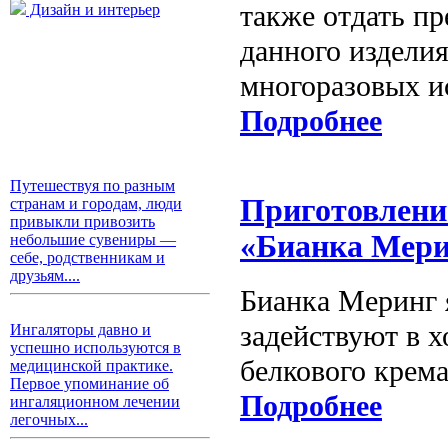
также отдать п
Дизайн и интерьер
данного изделия
многоразовых и
Подробнее
Путешествуя по разным
Приготовление
странам и городам, люди
привыкли привозить
«Бианка Мери
небольшие сувениры —
себе, родственникам и
друзьям....
Бианка Меринг 
задействуют в х
Ингаляторы давно и
успешно используются в
белкового крема
медицинской практике.
Первое упоминание об
Подробнее
ингаляционном лечении
легочных...