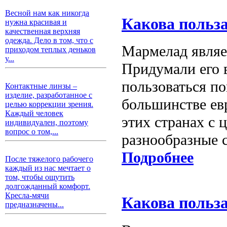
Весной нам как никогда
Какова польз
нужна красивая и
качественная верхняя
одежда. Дело в том, что с
Мармелад являе
приходом теплых деньков
у...
Придумали его в
пользоваться п
Контактные линзы –
изделие, разработанное с
большинстве евр
целью коррекции зрения.
Каждый человек
этих странах с 
индивидуален, поэтому
вопрос о том,...
разнообразные 
Подробнее
После тяжелого рабочего
каждый из нас мечтает о
том, чтобы ощутить
долгожданный комфорт.
Кресла-мячи
Какова польз
предназначены...