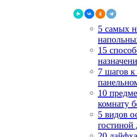
5 самых 
напольны
15 способ
назначен
7 шагов к
панельно
10 предме
комнату б
5 видов о
гостиной 
20 лайфха