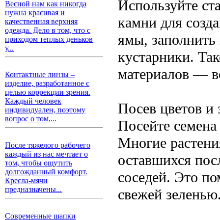
Используйте ст
Весной нам как никогда
нужна красивая и
камни для созд
качественная верхняя
одежда. Дело в том, что с
ямы, заполнить 
приходом теплых деньков
у...
кустарники. Так
материалов — вс
Контактные линзы –
изделие, разработанное с
целью коррекции зрения.
Каждый человек
Посев цветов и 
индивидуален, поэтому
вопрос о том,...
Посейте семена 
Многие растени
После тяжелого рабочего
каждый из нас мечтает о
оставшихся пос
том, чтобы ощутить
долгожданный комфорт.
соседей. Это п
Кресла-мячи
предназначены...
свежей зеленью
Современные шапки