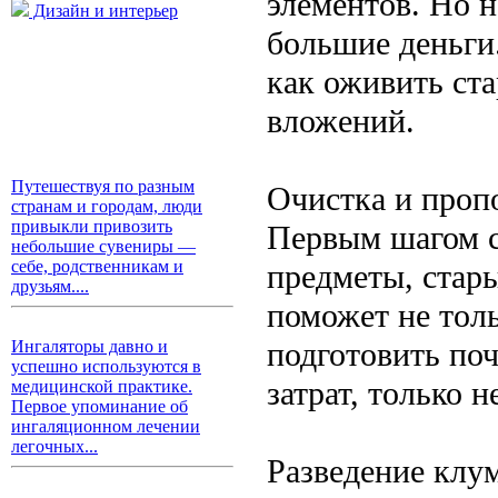
элементов. Но н
Дизайн и интерьер
большие деньги
как оживить ст
вложений.
Путешествуя по разным
Очистка и проп
странам и городам, люди
привыкли привозить
Первым шагом с
небольшие сувениры —
себе, родственникам и
предметы, стары
друзьям....
поможет не толь
подготовить поч
Ингаляторы давно и
успешно используются в
затрат, только 
медицинской практике.
Первое упоминание об
ингаляционном лечении
легочных...
Разведение клу