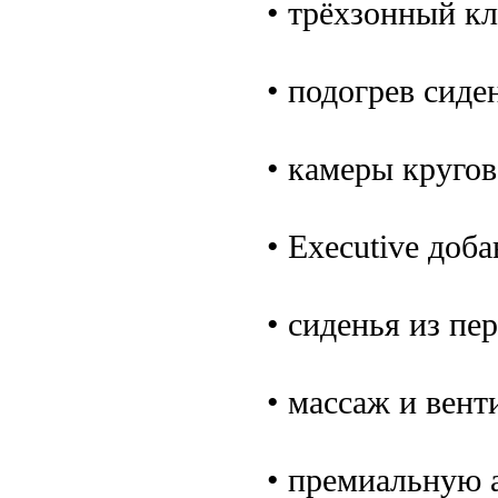
• трёхзонный кл
• подогрев сиде
• камеры кругов
• Executive доба
• сиденья из п
• массаж и вент
• премиальную 