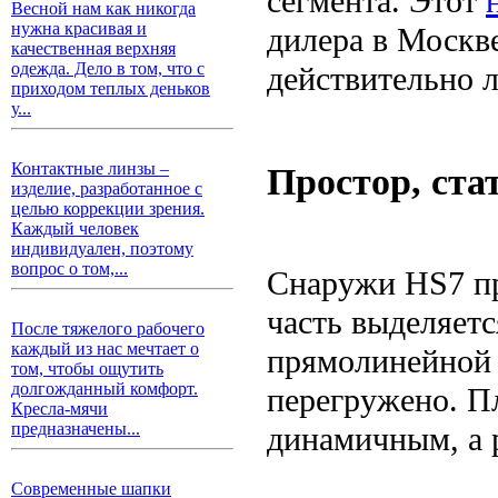
сегмента. Этот
Весной нам как никогда
нужна красивая и
дилера в Москве
качественная верхняя
одежда. Дело в том, что с
действительно 
приходом теплых деньков
у...
Контактные линзы –
Простор, ста
изделие, разработанное с
целью коррекции зрения.
Каждый человек
индивидуален, поэтому
вопрос о том,...
Снаружи HS7 пр
часть выделяет
После тяжелого рабочего
каждый из нас мечтает о
прямолинейной 
том, чтобы ощутить
долгожданный комфорт.
перегружено. П
Кресла-мячи
предназначены...
динамичным, а 
Современные шапки