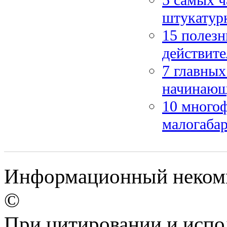
5 самых ч
штукатурк
15 полезн
действит
7 главных
начинающ
10 много
малогаба
Информационный некомме
©
При цитировании и испо