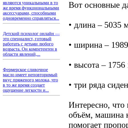
Вот основные д
являются уникальными в то
же время функциональными
аксессуарами, способными
одновременно справляться...
• длина – 5035 
Детский психолог онлайн —
это специалист, готовый
• ширина – 1989
работать с детьми любого
возраста. Он компетентен в
области явлений,...
• высота – 1756
Фермерское сливочное
масло имеет неповторимый
вкус пряженого молока, что
• три ряда сиде
в то же время создает
ощущение легкости и...
Интересно, что
объём, машина н
помогает пропо