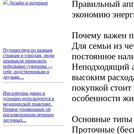
Правильный апп
Дизайн и интерьер
экономию энерг
Почему важен п
Для семьи из ч
Путешествуя по разным
постоянное нали
странам и городам, люди
привыкли привозить
Неподходящий а
небольшие сувениры —
себе, родственникам и
высоким расход
друзьям....
покупкой стоит 
Ингаляторы давно и
особенности жи
успешно используются в
медицинской практике.
Первое упоминание об
ингаляционном лечении
Основные типы 
легочных...
Проточные (бес