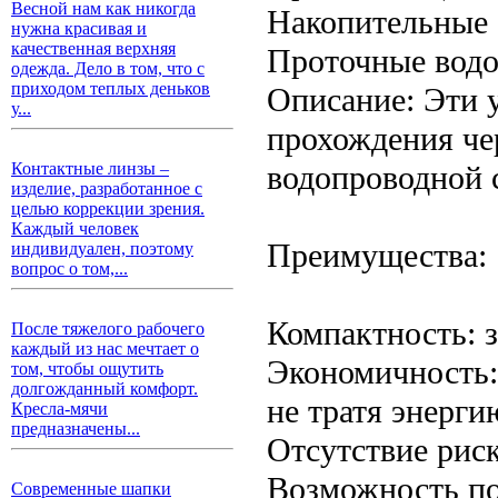
Весной нам как никогда
Накопительные 
нужна красивая и
качественная верхняя
Проточные водо
одежда. Дело в том, что с
приходом теплых деньков
Описание: Эти у
у...
прохождения че
водопроводной с
Контактные линзы –
изделие, разработанное с
целью коррекции зрения.
Каждый человек
Преимущества:
индивидуален, поэтому
вопрос о том,...
Компактность: 
После тяжелого рабочего
каждый из нас мечтает о
Экономичность:
том, чтобы ощутить
долгожданный комфорт.
не тратя энерг
Кресла-мячи
предназначены...
Отсутствие риск
Возможность по
Современные шапки