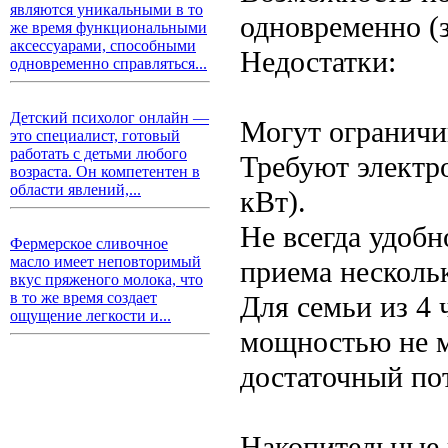
являются уникальными в то
одновременно (
же время функциональными
аксессуарами, способными
Недостатки:
одновременно справляться...
Детский психолог онлайн —
Могут ограничи
это специалист, готовый
работать с детьми любого
Требуют электр
возраста. Он компетентен в
области явлений,...
кВт).
Не всегда удобн
Фермерское сливочное
масло имеет неповторимый
приема несколь
вкус пряженого молока, что
в то же время создает
Для семьи из 4 
ощущение легкости и...
мощностью не м
достаточный по
Накопительные 