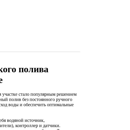
кого полива
е
ом участке стало популярным решением
рный полив без постоянного ручного
асход воды и обеспечить оптимальные
ебя водяной источник,
тели), контроллер и датчики.