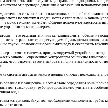
ым источником может служить центральный водопровод, колоде
ы системы от перепадов давления и загрязнений используют фил
еделительная сеть состоит из пластиковых или гибких шлангов, 
адываются по участку и соединяются с клапанами. Клапаны упр
 — газону, грядкам, клумбам. Обычно используют электромагни
ые управляются контроллером.
аторы — это распылители или капельные ленты, обеспечивающи
 применяют распылители с регулируемой дальностью полива, а д
ьные трубки, позволяющие экономить воду и обеспечить точечну
оллер — «мозг» системы, программируемый устройство, которое
чает клапаны. Современные контроллеры оснащены таймерами,
ками, что позволяет автоматизировать полив в зависимости от п
ний.
овка системы автоматического полива включает несколько этапов
тирование и планировка. На этом этапе определяют зоны полив
адывают трассировку трубопроводов. Важно учитывать особенно
очника воды.
товка материалов. Закупают необходимые компоненты: трубы, к
ры и фитинги.