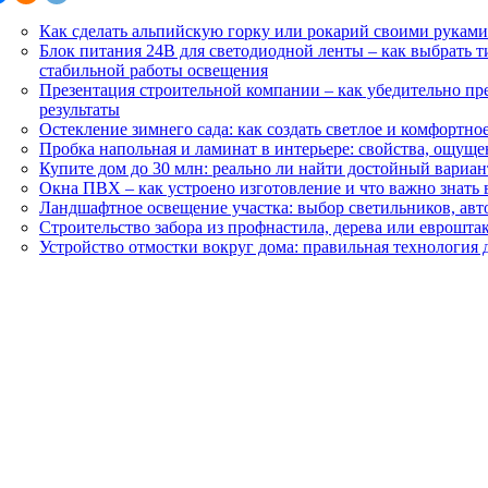
Как сделать альпийскую горку или рокарий своими руками
Блок питания 24В для светодиодной ленты – как выбрать 
стабильной работы освещения
Презентация строительной компании – как убедительно пр
результаты
Остекление зимнего сада: как создать светлое и комфортно
Пробка напольная и ламинат в интерьере: свойства, ощуще
Купите дом до 30 млн: реально ли найти достойный вариан
Окна ПВХ – как устроено изготовление и что важно знать 
Ландшафтное освещение участка: выбор светильников, ав
Строительство забора из профнастила, дерева или еврошт
Устройство отмостки вокруг дома: правильная технология 