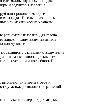
ц или водонапорная башня. Для
ьтры и редукторы давления.
труб или проводов, которые
авляют подачей воды к различным
тные или механические клапаны,
е равномерный полив. Для газона
ля грядок — капельные ленты или
ю подачу влаги.
 по заданному расписанию включает и
 датчиками влажности, дождевыми
огодных условий и потребностей
:
а, выбирают тип ирригаторов и
сти участка, расположение растений
лапаны, контроллеры, ирригаторы,