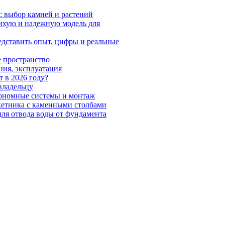
: выбор камней и растений
тихую и надежную модель для
едставить опыт, цифры и реальные
е пространство
ния, эксплуатация
т в 2026 году?
владельцу
тономные системы и монтаж
акетника с каменными столбами
для отвода воды от фундамента