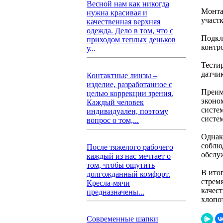
Весной нам как никогда
Монта
нужна красивая и
участ
качественная верхняя
одежда. Дело в том, что с
Подкл
приходом теплых деньков
контр
у...
Тести
датчи
Контактные линзы –
изделие, разработанное с
Преим
целью коррекции зрения.
эконо
Каждый человек
систе
индивидуален, поэтому
систе
вопрос о том,...
Однак
соблю
После тяжелого рабочего
обслу
каждый из нас мечтает о
том, чтобы ощутить
В ито
долгожданный комфорт.
стрем
Кресла-мячи
качес
предназначены...
хлопот
Современные шапки