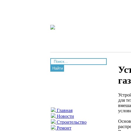
Ус
Найти
га
Устро
для т
вмеша
Главная
услови
Новости
Основ
Строительство
распр
Ремонт