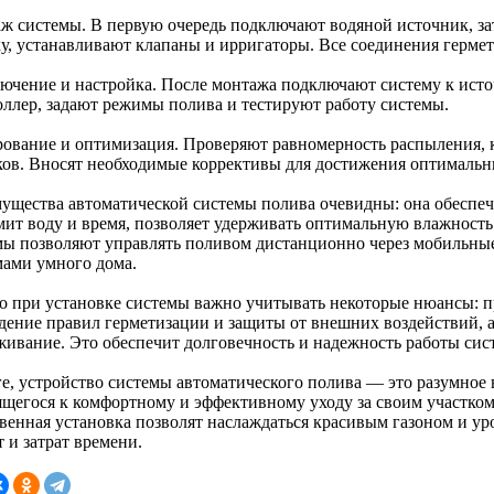
ж системы. В первую очередь подключают водяной источник, з
ку, устанавливают клапаны и ирригаторы. Все соединения гермет
ючение и настройка. После монтажа подключают систему к ист
оллер, задают режимы полива и тестируют работу системы.
рование и оптимизация. Проверяют равномерность распыления, 
ков. Вносят необходимые коррективы для достижения оптимальны
ущества автоматической системы полива очевидны: она обеспечи
мит воду и время, позволяет удерживать оптимальную влажность
мы позволяют управлять поливом дистанционно через мобильные
мами умного дома.
о при установке системы важно учитывать некоторые нюансы: 
дение правил герметизации и защиты от внешних воздействий, а
живание. Это обеспечит долговечность и надежность работы сист
ге, устройство системы автоматического полива — это разумное
ящегося к комфортному и эффективному уходу за своим участко
твенная установка позволят наслаждаться красивым газоном и 
 и затрат времени.