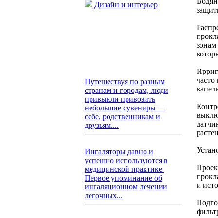
Водян
Дизайн и интерьер
защит
Распр
прокл
зонам
котор
Ирриг
часто
Путешествуя по разным
капел
странам и городам, люди
привыкли привозить
Контр
небольшие сувениры —
выклю
себе, родственникам и
датчи
друзьям....
расте
Устан
Ингаляторы давно и
успешно используются в
Проек
медицинской практике.
прокл
Первое упоминание об
и ист
ингаляционном лечении
легочных...
Подго
фильт