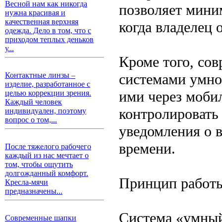
Весной нам как никогда
позволяет мини
нужна красивая и
качественная верхняя
когда владелец 
одежда. Дело в том, что с
приходом теплых деньков
у...
Кроме того, со
системами умно
Контактные линзы –
изделие, разработанное с
ими через моби
целью коррекции зрения.
Каждый человек
контролировать
индивидуален, поэтому
вопрос о том,...
уведомления о 
времени.
После тяжелого рабочего
каждый из нас мечтает о
том, чтобы ощутить
долгожданный комфорт.
Принцип работ
Кресла-мячи
предназначены...
Система «умный
Современные шапки