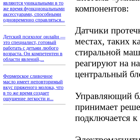
являются уникальными в то
компонентов:
же время функциональными
аксессуарами, способными
одновременно справляться...
Датчики протеч
Детский психолог онлайн —
местах, таких к
это специалист, готовый
работать с детьми любого
стиральной маш
возраста. Он компетентен в
области явлений,...
реагируют на на
центральный бл
Фермерское сливочное
масло имеет неповторимый
вкус пряженого молока, что
в то же время создает
Управляющий бл
ощущение легкости и...
принимает реше
подключается к 
Электромагнитн