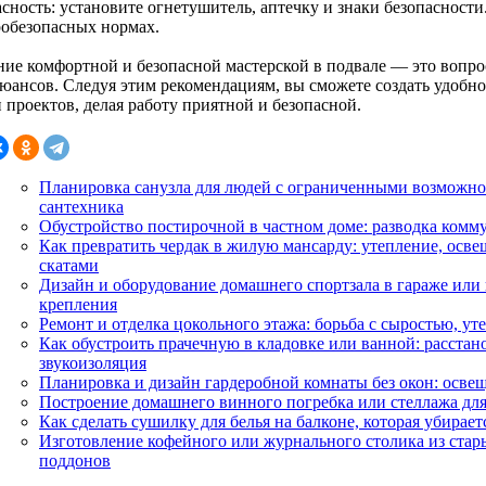
асность: установите огнетушитель, аптечку и знаки безопасност
робезопасных нормах.
ние комфортной и безопасной мастерской в подвале — это вопро
нюансов. Следуя этим рекомендациям, вы сможете создать удобно
 проектов, делая работу приятной и безопасной.
Планировка санузла для людей с ограниченными возможно
сантехника
Обустройство постирочной в частном доме: разводка комм
Как превратить чердак в жилую мансарду: утепление, осве
скатами
Дизайн и оборудование домашнего спортзала в гараже или 
крепления
Ремонт и отделка цокольного этажа: борьба с сыростью, у
Как обустроить прачечную в кладовке или ванной: расстан
звукоизоляция
Планировка и дизайн гардеробной комнаты без окон: освещ
Построение домашнего винного погребка или стеллажа для
Как сделать сушилку для белья на балконе, которая убирает
Изготовление кофейного или журнального столика из ста
поддонов