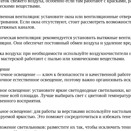
таток свежего воздуха, особенно если там работают с красками,
ескими веществами.
твенная вентиляция: установите окна или вентиляционные отвер
тривания. Если окна отсутствуют, стоит рассмотреть возможно
ытяжных каналов.
ическая вентиляция: рекомендуется установить вытяжные вент
ляции. Они обеспечат постоянный обмен воздуха и удаление вре
ка воздуха: при необходимости используйте воздухоочистители 
в мастерской работают с пылью или химическими веществами.
ение
точное освещение — ключ к безопасности и качественной работе
точное естественное освещение, поэтому важно организовать иск
ное освещение: установите яркие светодиодные светильники, к
ение всей площади. Лучше выбирать свет с цветовой температуро
твенного восприятия.
ьное освещение: для работы за верстаками используйте настоль
ируемой яркостью. Это поможет сосредоточиться и избежать тене
ложение светильников: разместите их так, чтобы исключить тен