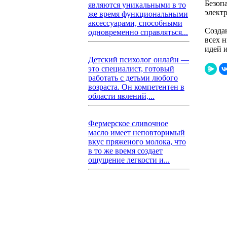
Безоп
являются уникальными в то
элект
же время функциональными
аксессуарами, способными
Созда
одновременно справляться...
всех 
идей и
Детский психолог онлайн —
это специалист, готовый
работать с детьми любого
возраста. Он компетентен в
области явлений,...
Фермерское сливочное
масло имеет неповторимый
вкус пряженого молока, что
в то же время создает
ощущение легкости и...