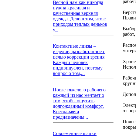
рабоч
Весной нам как никогда
нужна красивая и
Верст
качественная верхняя
Прави
одежда. Дело в том, что с
приходом теплых деньков
Выбор
у...
работ,
Распо
Контактные линзы –
матер
изделие, разработанное с
целью коррекции зрения.
Хране
Каждый человек
Испол
индивидуален, поэтому
вопрос о том,...
Рабоч
крупн
После тяжелого рабочего
Допол
каждый из нас мечтает о
том, чтобы ощутить
Элект
долгожданный комфорт.
от пе
Кресла-мячи
предназначены...
Полы:
покры
Современные шапки