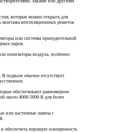
 растворителями, лаками или другими
стия, которые можно открыть для
сть монтажа вентиляционных решеток
иляторы или системы принудительной
дных паров.
или ионизаторы воздуха, особенно
. В подвале обычно отсутствует
усственное.
оторые обеспечивают равномерное
й около 4000-5000 К для более
ные или настенные лампы с
й.
и и обеспечить хорошую освещенность