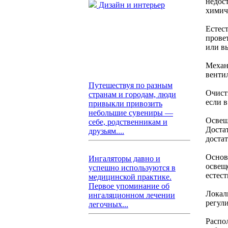
недос
Дизайн и интерьер
химич
Естес
прове
или в
Механ
венти
Путешествуя по разным
Очист
странам и городам, люди
если 
привыкли привозить
небольшие сувениры —
Освещ
себе, родственникам и
Доста
друзьям....
доста
Основ
Ингаляторы давно и
освещ
успешно используются в
естес
медицинской практике.
Первое упоминание об
Локал
ингаляционном лечении
регул
легочных...
Распо