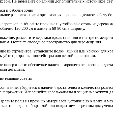
их зон. Не забывайте о наличии дополнительных источников све
аки и рабочие зоны
льное расположение и организация верстаков сделают работу бо
 верстаков: выбирайте прочные и устойчивые столы из дерева ил
 обычно 120-200 см в длину и 60-80 см в ширину.
ложение: разместите верстаки вдоль стен или в центре помещени
иалам. Оставьте свободное пространство для перемещения.
ние инструментов: установите полки, ящики или крючки для хр
ьзуйте прозрачные контейнеры для легкой ориентации.
ие поверхности: обеспечьте наличие хорошего освещения и дост
ыми деталями.
нительные советы
ропитание: убедитесь в наличии достаточного количества розето
ренапряжения. Используйте кабель-каналы и защитные кожухи дл
 делайте полы из прочных материалов, устойчивых к влаге и м
ть антивандальной краской или покрытием из резины для умен