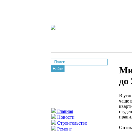
Ми
Найти
до
В усл
чаще 
кварт
Главная
студе
прави
Новости
Строительство
Оптим
Ремонт