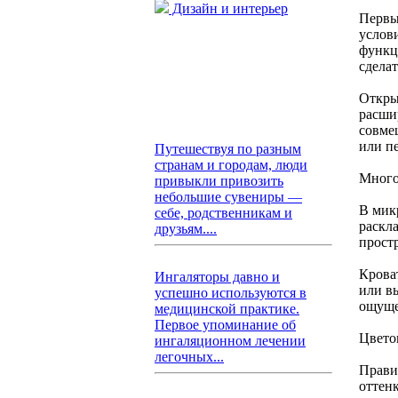
Дизайн и интерьер
Первы
услов
функц
сдела
Откры
расши
совме
или п
Путешествуя по разным
странам и городам, люди
Много
привыкли привозить
небольшие сувениры —
В мик
себе, родственникам и
раскл
друзьям....
прост
Крова
Ингаляторы давно и
или в
успешно используются в
ощуще
медицинской практике.
Первое упоминание об
Цвето
ингаляционном лечении
легочных...
Прави
оттен