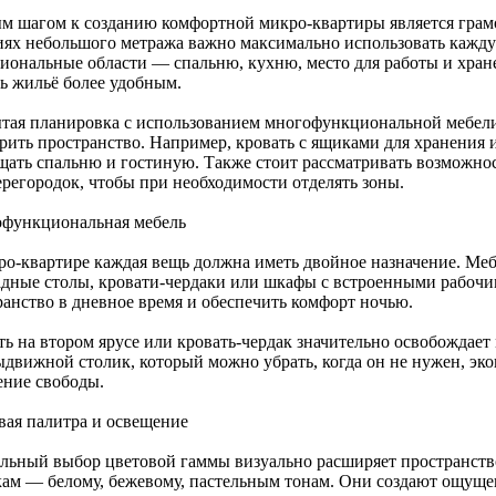
м шагом к созданию комфортной микро-квартиры является грамо
иях небольшого метража важно максимально использовать каждую
иональные области — спальню, кухню, место для работы и хране
ть жильё более удобным.
тая планировка с использованием многофункциональной мебел
рить пространство. Например, кровать с ящиками для хранения 
щать спальню и гостиную. Также стоит рассматривать возможно
ерегородок, чтобы при необходимости отделять зоны.
функциональная мебель
ро-квартире каждая вещь должна иметь двойное назначение. Меб
адные столы, кровати-чердаки или шкафы с встроенными рабочи
ранство в дневное время и обеспечить комфорт ночью.
ть на втором ярусе или кровать-чердак значительно освобождае
ыдвижной столик, который можно убрать, когда он не нужен, эко
ние свободы.
вая палитра и освещение
льный выбор цветовой гаммы визуально расширяет пространств
кам — белому, бежевому, пастельным тонам. Они создают ощущен