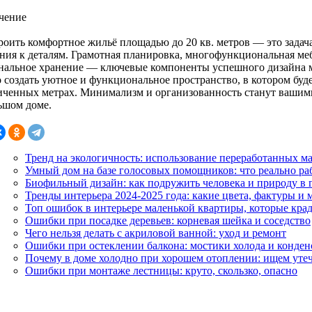
чение
роить комфортное жильё площадью до 20 кв. метров — это задач
ния к деталям. Грамотная планировка, многофункциональная ме
нальное хранение — ключевые компоненты успешного дизайна м
 создать уютное и функциональное пространство, в котором буде
иченных метрах. Минимализм и организованность станут вашим
ьшом доме.
Тренд на экологичность: использование переработанных ма
Умный дом на базе голосовых помощников: что реально раб
Биофильный дизайн: как подружить человека и природу в 
Тренды интерьера 2024-2025 года: какие цвета, фактуры и 
Топ ошибок в интерьере маленькой квартиры, которые кра
Ошибки при посадке деревьев: корневая шейка и соседство
Чего нельзя делать с акриловой ванной: уход и ремонт
Ошибки при остеклении балкона: мостики холода и конден
Почему в доме холодно при хорошем отоплении: ищем утеч
Ошибки при монтаже лестницы: круто, скользко, опасно