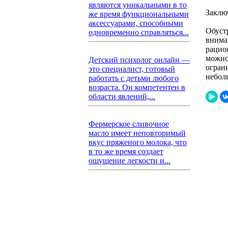
являются уникальными в то
Заклю
же время функциональными
аксессуарами, способными
Обуст
одновременно справляться...
внима
рацио
можно
Детский психолог онлайн —
огран
это специалист, готовый
небол
работать с детьми любого
возраста. Он компетентен в
области явлений,...
Фермерское сливочное
масло имеет неповторимый
вкус пряженого молока, что
в то же время создает
ощущение легкости и...