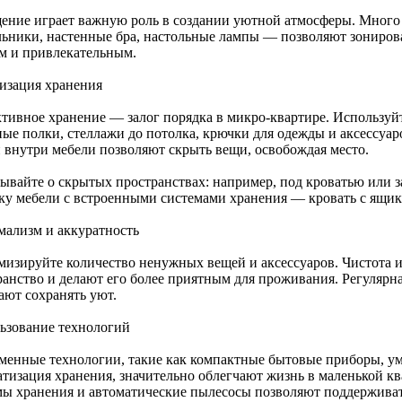
ение играет важную роль в создании уютной атмосферы. Много
льники, настенные бра, настольные лампы — позволяют зонироват
м и привлекательным.
изация хранения
тивное хранение — залог порядка в микро-квартире. Использу
ные полки, стеллажи до потолка, крючки для одежды и аксессу
 внутри мебели позволяют скрыть вещи, освобождая место.
бывайте о скрытых пространствах: например, под кроватью или з
ку мебели с встроенными системами хранения — кровать с ящик
ализм и аккуратность
изируйте количество ненужных вещей и аксессуаров. Чистота 
ранство и делают его более приятным для проживания. Регулярн
ают сохранять уют.
ьзование технологий
менные технологии, такие как компактные бытовые приборы, у
атизация хранения, значительно облегчают жизнь в маленькой к
мы хранения и автоматические пылесосы позволяют поддерживат