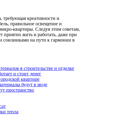
а, требующая креативности и
бель, правильное освещение и
икро-квартиры. Следуя этим советам,
т приятно жить и работать, даже при
и союзниками на пути к гармонии в
териалов в строительстве и отделке
отает и стоит денег
городской квартире
материалы будут в моде
дут пространство
сат
ки тепла