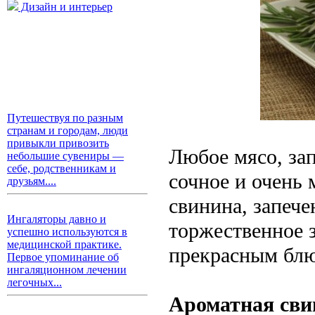
Дизайн и интерьер
Путешествуя по разным
странам и городам, люди
привыкли привозить
Любое мясо, зап
небольшие сувениры —
себе, родственникам и
сочное и очень 
друзьям....
свинина, запече
Ингаляторы давно и
торжественное з
успешно используются в
медицинской практике.
прекрасным блю
Первое упоминание об
ингаляционном лечении
легочных...
Ароматная сви