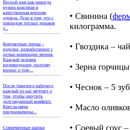
Весной нам как никогда
нужна красивая и
качественная верхняя
• Свинина (
ферм
одежда. Дело в том, что с
приходом теплых деньков
килограмма.
у...
• Гвоздика – ча
Контактные линзы –
изделие, разработанное с
целью коррекции зрения.
Каждый человек
• Зерна горчицы
индивидуален, поэтому
вопрос о том,...
• Чеснок – 5 зу
После тяжелого рабочего
каждый из нас мечтает о
том, чтобы ощутить
долгожданный комфорт.
• Масло оливков
Кресла-мячи
предназначены...
• Соевый соус –
Современные шапки