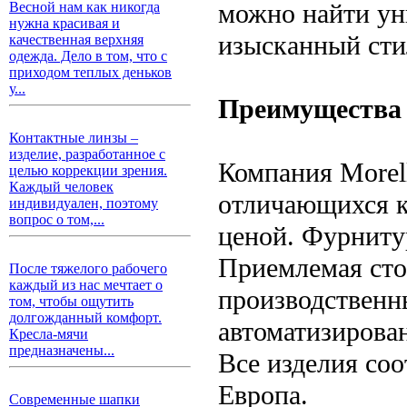
можно найти у
Весной нам как никогда
нужна красивая и
изысканный стил
качественная верхняя
одежда. Дело в том, что с
приходом теплых деньков
у...
Преимущества 
Контактные линзы –
изделие, разработанное с
Компания Morel
целью коррекции зрения.
Каждый человек
отличающихся к
индивидуален, поэтому
вопрос о том,...
ценой. Фурнитур
Приемлемая сто
После тяжелого рабочего
каждый из нас мечтает о
производственн
том, чтобы ощутить
долгожданный комфорт.
автоматизирован
Кресла-мячи
предназначены...
Все изделия соо
Европа.
Современные шапки