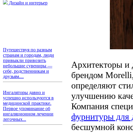
Дизайн и интерьер
Путешествуя по разным
странам и городам, люди
привыкли привозить
Архитекторы и 
небольшие сувениры —
себе, родственникам и
брендом Morelli
друзьям....
определяют стил
Ингаляторы давно и
улучшению каче
успешно используются в
медицинской практике.
Компания специ
Первое упоминание об
ингаляционном лечении
фурнитуры для 
легочных...
бесшумной конс