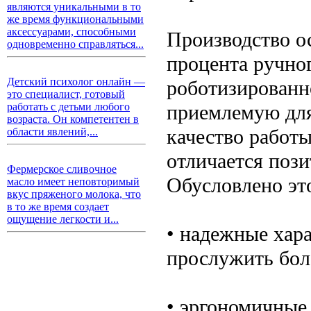
являются уникальными в то
же время функциональными
аксессуарами, способными
Производство о
одновременно справляться...
процента ручног
Детский психолог онлайн —
роботизированно
это специалист, готовый
приемлемую для
работать с детьми любого
возраста. Он компетентен в
качество работы
области явлений,...
отличается поз
Фермерское сливочное
Обусловлено эт
масло имеет неповторимый
вкус пряженого молока, что
в то же время создает
ощущение легкости и...
• надежные хар
прослужить боле
• эргономичные