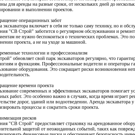
ны для аренды на разные сроки, от нескольких дней до нескольк
нировании и выполнении проектов.
кращение операционных забот
а экскаватора включает в себя не только саму технику, но и об
ния "СВ Строй" заботится о регулярном обслуживании и ремонте 
лиентам не нужно беспокоиться о технических проблемах. Это по
нении проекта, а не на уходе за машиной.
временные технологии и профессионализм
трой" обновляет свой парк экскаваторов регулярно, что гаранти
логиям и функциям. Профессиональные водители и операторы г
ьзование оборудования. Это сокращает риски возникновения н
водительность.
кращение времени проекта
ьзование современных и эффективных экскаваторов помогает у
ьных работ. Это особенно важно в случаях, когда время играет 
тельстве дорог, зданий или водоотведении. Аренда экскаватора 
изировать процессы и сократить сроки проекта.
нимизация рисков
ния "СВ Строй" предоставляет страховку на арендованное обору
нительной защитой от неожиданных событий, таких как поврежд
изировать финансовые риски и обеспечивает безопасность инве