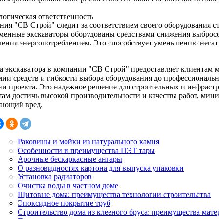
ологическая ответственность
ния "СВ Строй" следит за соответствием своего оборудования ст
менные экскаваторы оборудованы средствами снижения выброс
ления энергопотреблением. Это способствует уменьшению нега
а экскаватора в компании "СВ Строй" предоставляет клиентам 
мии средств и гибкости выбора оборудования до профессиональ
ни проекта. Это надежное решение для строительных и инфрастр
там достичь высокой производительности и качества работ, мин
ающий вред.
Раковины и мойки из натурального камня
Особенности и преимущества ПЭТ тары
Арочные бескаркасные ангары
О разновидностях картона для выпуска упаковки
Установка радиаторов
Очистка воды в частном доме
Щитовые дома: преимущества технологии строительства
Эпоксидное покрытие труб
Строительство дома из клееного бруса: преимущества мате