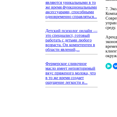
являются уникальными в то
же время функциональными
7. Эк
аксессуарами, способными
Компа
одновременно справляться...
Совре
управ
среду.
Детский психолог онлайн —
это специалист, готовый
Аренд
работать с детьми любого
эконо
возраста. Он компетентен в
време
области явлений,...
клиен
окруж
Фермерское сливочное
масло имеет неповторимый
вкус пряженого молока, что
в то же время создает
ощущение легкости и...