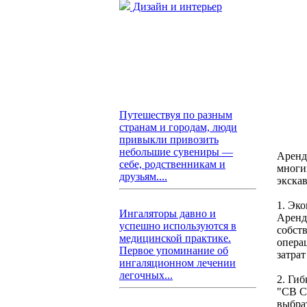
Дизайн и интерьер
Путешествуя по разным
странам и городам, люди
привыкли привозить
небольшие сувениры —
Аренд
себе, родственникам и
многи
друзьям....
экска
1. Эк
Ингаляторы давно и
Аренд
успешно используются в
собст
медицинской практике.
опера
Первое упоминание об
затрат
ингаляционном лечении
легочных...
2. Гиб
"СВ С
выбра