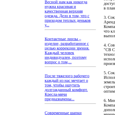
Весной нам как никогда
доступ
нужна красивая и
в пла
качественная верхняя
одежда. Дело в том, что с
3. Со
приходом теплых деньков
Аренд
у...
Компа
что к
выпол
Контактные линзы –
изделие, разработанное с
4. Со
целью коррекции зрения.
"СВ С
Каждый человек
техно
индивидуален, поэтому
испол
вопрос о том,...
произ
5. Со
После тяжелого рабочего
Испол
каждый из нас мечтает о
земел
том, чтобы ощутить
строи
долгожданный комфорт.
оптим
Кресла-мячи
предназначены...
6. Ми
Компа
допол
Современные шапки
миним