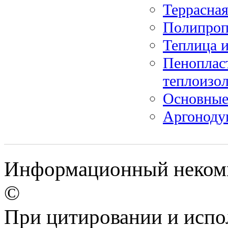
Террасна
Полипропи
Теплица 
Пеноплас
теплоизо
Основные
Аргонодуг
Информационный некомме
©
При цитировании и испо