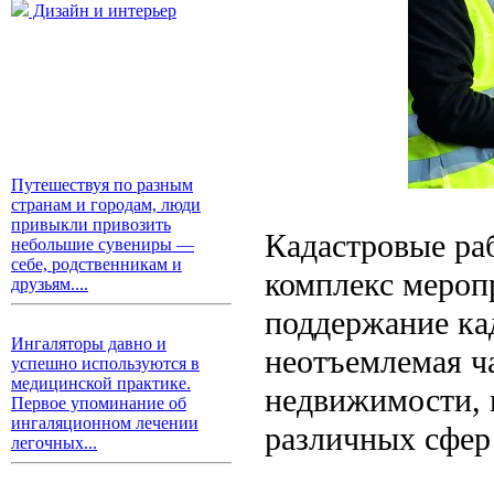
Дизайн и интерьер
Путешествуя по разным
странам и городам, люди
привыкли привозить
Кадастровые ра
небольшие сувениры —
себе, родственникам и
комплекс мероп
друзьям....
поддержание ка
Ингаляторы давно и
неотъемлемая ча
успешно используются в
медицинской практике.
недвижимости, 
Первое упоминание об
ингаляционном лечении
различных сфер
легочных...