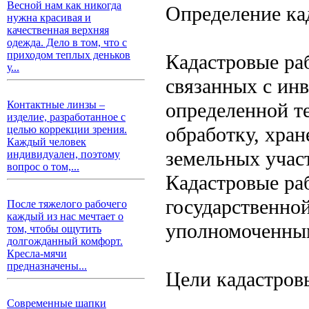
Весной нам как никогда
Определение ка
нужна красивая и
качественная верхняя
одежда. Дело в том, что с
приходом теплых деньков
Кадастровые ра
у...
связанных с ин
определенной т
Контактные линзы –
изделие, разработанное с
обработку, хра
целью коррекции зрения.
Каждый человек
земельных учас
индивидуален, поэтому
вопрос о том,...
Кадастровые ра
государственной
После тяжелого рабочего
каждый из нас мечтает о
уполномоченным
том, чтобы ощутить
долгожданный комфорт.
Кресла-мячи
предназначены...
Цели кадастров
Современные шапки