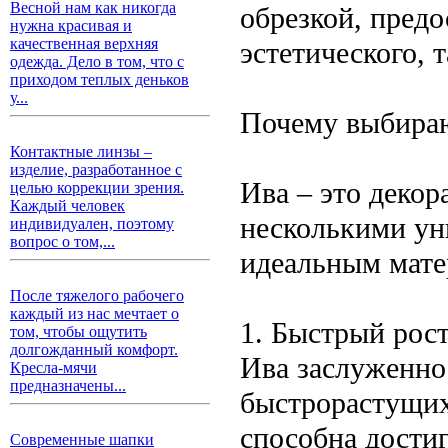
Весной нам как никогда
обрезкой, предо
нужна красивая и
качественная верхняя
эстетического, 
одежда. Дело в том, что с
приходом теплых деньков
у...
Почему выбираю
Контактные линзы –
изделие, разработанное с
Ива – это декор
целью коррекции зрения.
Каждый человек
несколькими ун
индивидуален, поэтому
вопрос о том,...
идеальным мате
После тяжелого рабочего
каждый из нас мечтает о
1. Быстрый рос
том, чтобы ощутить
долгожданный комфорт.
Ива заслуженно
Кресла-мячи
предназначены...
быстрорастущих 
способна достиг
Современные шапки