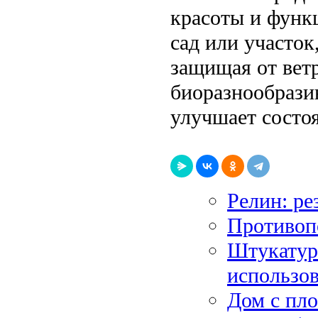
красоты и функ
сад или участок
защищая от вет
биоразнообрази
улучшает состо
Релин: р
Противоп
Штукатурн
использо
Дом с пл