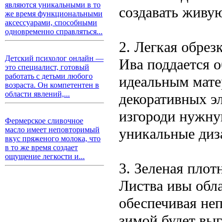
являются уникальными в то
создавать живую
же время функциональными
аксессуарами, способными
одновременно справляться...
2. Легкая обрез
Детский психолог онлайн —
Ива поддается о
это специалист, готовый
работать с детьми любого
идеальным мате
возраста. Он компетентен в
области явлений,...
декоративных эл
изгороди нужну
Фермерское сливочное
уникальные диз
масло имеет неповторимый
вкус пряженого молока, что
в то же время создает
ощущение легкости и...
3. Зеленая плот
Листва ивы обла
обеспечивая не
зимой будет выг