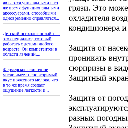
являются уникальными в то
грязи. Это може
же время функциональными
аксессуарами, способными
охладителя воз
одновременно справляться...
кондиционера и
Детский психолог онлайн —
это специалист, готовый
работать с детьми любого
Защита от насе
возраста. Он компетентен в
области явлений,...
проникать внут
сюрпризы в вид
Фермерское сливочное
масло имеет неповторимый
Защитный экран
вкус пряженого молока, что
в то же время создает
ощущение легкости и...
Защита от пого
эксплуатируютс
разных погодных
Защитный экран