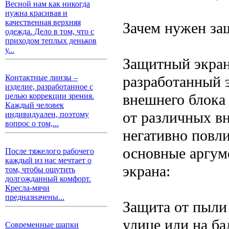
Весной нам как никогда
нужна красивая и
качественная верхняя
Зачем нужен за
одежда. Дело в том, что с
приходом теплых деньков
у...
Защитный экран
разработанный 
Контактные линзы –
изделие, разработанное с
внешнего блока 
целью коррекции зрения.
Каждый человек
от различных в
индивидуален, поэтому
вопрос о том,...
негативно повли
основные аргум
После тяжелого рабочего
каждый из нас мечтает о
экрана:
том, чтобы ощутить
долгожданный комфорт.
Кресла-мячи
предназначены...
Защита от пыли
улице или на ба
Современные шапки