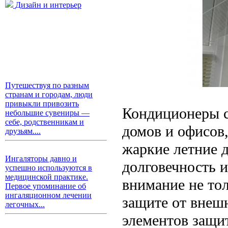
Дизайн и интерьер
Путешествуя по разным
странам и городам, люди
привыкли привозить
Кондиционеры с
небольшие сувениры —
себе, родственникам и
домов и офисов
друзьям....
жаркие летние д
Ингаляторы давно и
долговечность 
успешно используются в
медицинской практике.
внимание не то
Первое упоминание об
ингаляционном лечении
защите от внеш
легочных...
элементов защи