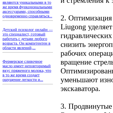
и стремления к 
являются уникальными в то
же время функциональными
аксессуарами, способными
2. Оптимизация
одновременно справляться...
Liugong уделяе
Детский психолог онлайн —
гидравлических 
это специалист, готовый
работать с детьми любого
снизить энерго
возраста. Он компетентен в
области явлений,...
рабочих операци
вращение стрел
Фермерское сливочное
масло имеет неповторимый
Оптимизированн
вкус пряженого молока, что
в то же время создает
уменьшают изно
ощущение легкости и...
экскаватора.
3. Продвинутые