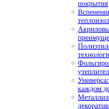
покрытия
Вспененн
теплоизо
Акриловый
преимуще
Полиэтил
технологи
Фольгиро
утеплите
Универса
каждом д
Металлиз
декоратив