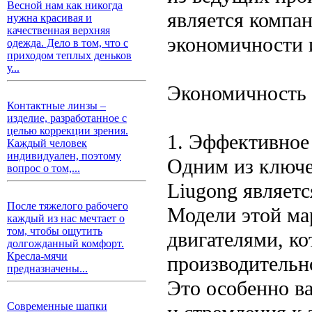
Весной нам как никогда
является компан
нужна красивая и
качественная верхняя
экономичности 
одежда. Дело в том, что с
приходом теплых деньков
у...
Экономичность 
Контактные линзы –
изделие, разработанное с
целью коррекции зрения.
1. Эффективное
Каждый человек
индивидуален, поэтому
Одним из ключе
вопрос о том,...
Liugong являетс
После тяжелого рабочего
Модели этой м
каждый из нас мечтает о
том, чтобы ощутить
двигателями, к
долгожданный комфорт.
Кресла-мячи
производительн
предназначены...
Это особенно в
Современные шапки