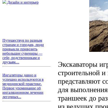
Дизайн и интерьер
Путешествуя по разным
странам и городам, люди
привыкли привозить
небольшие сувениры —
себе, родственникам и
друзьям....
Экскаваторы иг
строительной и
Ингаляторы давно и
представляют с
успешно используются в
медицинской практике.
для выполнения 
Первое упоминание об
ингаляционном лечении
траншеек до ра
легочных...
из ведущих про