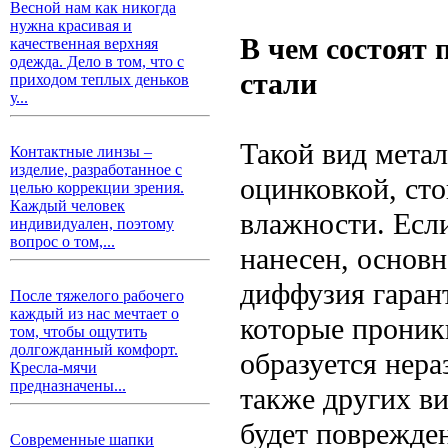
Весной нам как никогда
нужна красивая и
В чем состоят
качественная верхняя
одежда. Дело в том, что с
стали
приходом теплых деньков
у...
Такой вид мета
Контактные линзы –
изделие, разработанное с
оцинковкой, ст
целью коррекции зрения.
Каждый человек
влажности. Если
индивидуален, поэтому
вопрос о том,...
нанесен, основн
диффузия гарант
После тяжелого рабочего
каждый из нас мечтает о
которые проникн
том, чтобы ощутить
долгожданный комфорт.
образуется нера
Кресла-мячи
предназначены...
также других ви
будет поврежде
Современные шапки