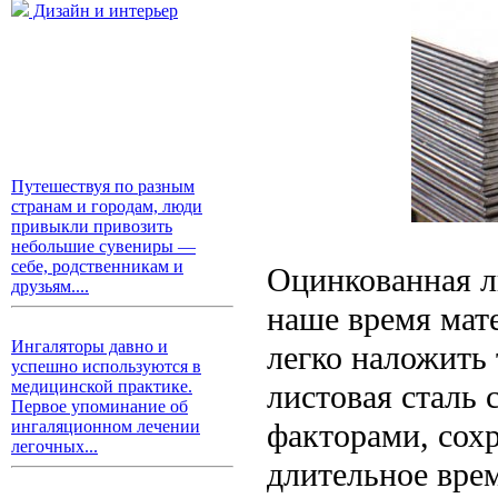
Дизайн и интерьер
Путешествуя по разным
странам и городам, люди
привыкли привозить
небольшие сувениры —
себе, родственникам и
Оцинкованная ли
друзьям....
наше время мате
Ингаляторы давно и
легко наложить
успешно используются в
медицинской практике.
листовая сталь
Первое упоминание об
факторами, сох
ингаляционном лечении
легочных...
длительное вре