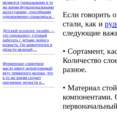
являются уникальными в то
же время функциональными
аксессуарами, способными
Если говорить о
одновременно справляться...
стали, как и
рул
следующие важ
Детский психолог онлайн —
это специалист, готовый
работать с детьми любого
возраста. Он компетентен в
• Сортамент, к
области явлений,...
Количество сло
Фермерское сливочное
разное.
масло имеет неповторимый
вкус пряженого молока, что
в то же время создает
ощущение легкости и...
• Материал сто
компонентами. О
первоначальный