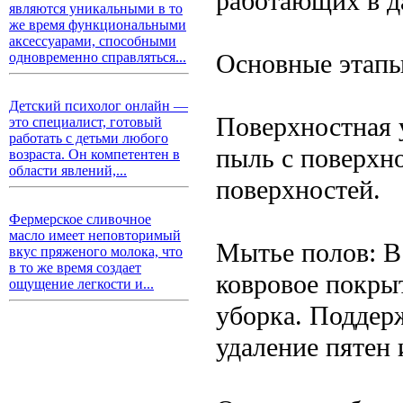
работающих в д
являются уникальными в то
же время функциональными
аксессуарами, способными
Основные этап
одновременно справляться...
Детский психолог онлайн —
Поверхностная у
это специалист, готовый
работать с детьми любого
пыль с поверхн
возраста. Он компетентен в
области явлений,...
поверхностей.
Фермерское сливочное
масло имеет неповторимый
Мытье полов: В 
вкус пряженого молока, что
в то же время создает
ковровое покрыт
ощущение легкости и...
уборка. Поддер
удаление пятен 