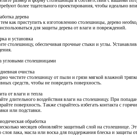
елите размер и форму столешницы в соответствии с вашими по
 требуют более тщательного проектирования, чтобы идеально впи
аботка дерева
 тем как приступить к изготовлению столешницы, дерево необход
 использоваться для защиты дерева от влаги и повреждений.
рка и установка
ите столешницу, обеспечивая прочные стыки и углы. Устанавлива
ения.
за угловыми столешницами
едневная очистка
ярно чистите столешницу от пыли и грязи мягкой влажной тряпк
ивных средств, чтобы не повредить поверхность.
ита от влаги и тепла
айте длительного воздействия влаги на столешницу. При попада
ирайте поверхность. Также старайтесь избегать контакта с горяч
авки или подставки.
риодическая обработка
 несколько месяцев обновляйте защитный слой на столешнице. Эт
о слоя лака, масла или воска для поддержания блеска и защиты 