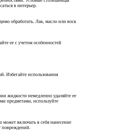
требностями. Угловые столешницы
саться в интерьер.
имо обработать. Лак, масло или воск
йте ее с учетом особенностей
ой. Избегайте использования
нии жидкости немедленно удаляйте ее
ими предметами, используйте
о может включать в себя нанесение
от повреждений.