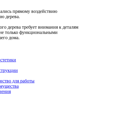
гались прямому воздействию
ю дерева.
го дерева требует внимания к деталям
 не только функциональными
его дома.
эстетики
струкции
анство для работы
имущества
нения