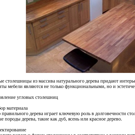
ые столешницы из массива натурального дерева придают интерье
нты мебели являются не только функциональными, но и эстетич
овление угловых столешниц
бор материала
 правильного дерева играет ключевую роль в долговечности ст
е породы дерева, такие как дуб, ясень или красное дерево.
оектирование