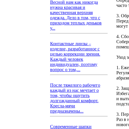
Опред
Весной нам как никогда
часто
нужна красивая и
качественная верхняя
3. Обр
одежда. Дело в том, что с
Перед
приходом теплых деньков
могут
у...
4. Сбо
Собер
Контактные линзы –
помещ
изделие, разработанное с
целью коррекции зрения.
Уход 
Каждый человек
индивидуален, поэтому
1. Еж
вопрос о том,...
Регул
абраз
После тяжелого рабочего
2. Защ
каждый из нас мечтает о
Избег
том, чтобы ощутить
и выт
долгожданный комфорт.
подст
Кресла-мячи
предназначены...
3. Пе
Раз в
новог
Современные шапки