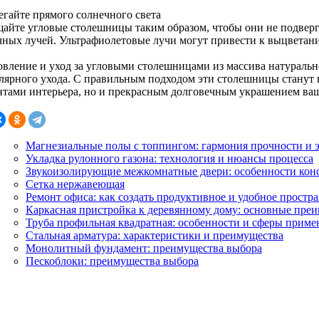
егайте прямого солнечного света
айте угловые столешницы таким образом, чтобы они не подвер
чных лучей. Ультрафиолетовые лучи могут привести к выцветани
овление и уход за угловыми столешницами из массива натурально
улярного ухода. С правильным подходом эти столешницы станут
нтами интерьера, но и прекрасным долговечным украшением ваш
Магнезиальные полы с топпингом: гармония прочности и 
Укладка рулонного газона: технология и нюансы процесса
Звукоизолирующие межкомнатные двери: особенности кон
Сетка нержавеющая
Ремонт офиса: как создать продуктивное и удобное простр
Каркасная пристройка к деревянному дому: основные пре
Труба профильная квадратная: особенности и сферы приме
Стальная арматура: характеристики и преимущества
Монолитный фундамент: преимущества выбора
Пескоблоки: преимущества выбора