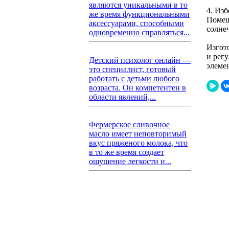
являются уникальными в то
4. Изб
же время функциональными
Помещ
аксессуарами, способными
солне
одновременно справляться...
Изгот
и рег
Детский психолог онлайн —
элеме
это специалист, готовый
работать с детьми любого
возраста. Он компетентен в
области явлений,...
Фермерское сливочное
масло имеет неповторимый
вкус пряженого молока, что
в то же время создает
ощущение легкости и...