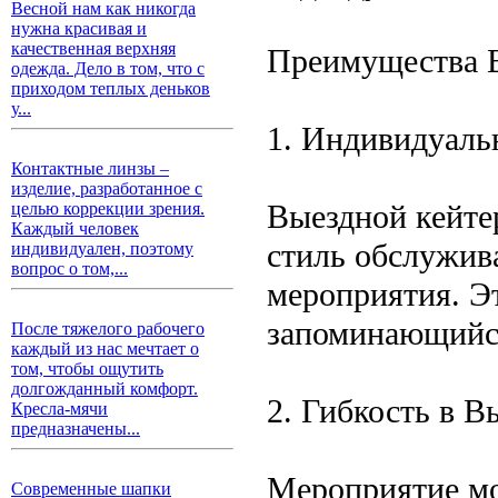
Весной нам как никогда
нужна красивая и
качественная верхняя
Преимущества В
одежда. Дело в том, что с
приходом теплых деньков
у...
1. Индивидуаль
Контактные линзы –
изделие, разработанное с
Выездной кейте
целью коррекции зрения.
Каждый человек
стиль обслужива
индивидуален, поэтому
вопрос о том,...
мероприятия. Э
запоминающийся
После тяжелого рабочего
каждый из нас мечтает о
том, чтобы ощутить
долгожданный комфорт.
2. Гибкость в 
Кресла-мячи
предназначены...
Мероприятие мо
Современные шапки