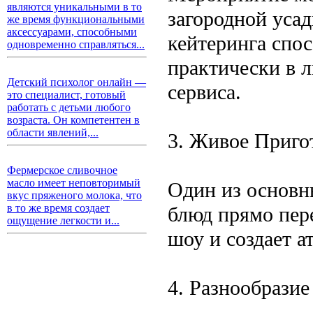
являются уникальными в то
загородной уса
же время функциональными
аксессуарами, способными
кейтеринга спо
одновременно справляться...
практически в 
Детский психолог онлайн —
сервиса.
это специалист, готовый
работать с детьми любого
возраста. Он компетентен в
области явлений,...
3. Живое Приго
Фермерское сливочное
масло имеет неповторимый
Один из основн
вкус пряженого молока, что
в то же время создает
блюд прямо пере
ощущение легкости и...
шоу и создает а
4. Разнообрази