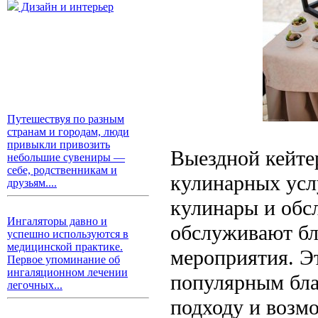
Дизайн и интерьер
Путешествуя по разным
странам и городам, люди
привыкли привозить
Выездной кейте
небольшие сувениры —
себе, родственникам и
кулинарных усл
друзьям....
кулинары и обс
Ингаляторы давно и
обслуживают бл
успешно используются в
медицинской практике.
мероприятия. Эт
Первое упоминание об
ингаляционном лечении
популярным бла
легочных...
подходу и возм