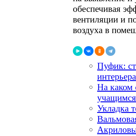
обеспечивая эф
вентиляции и п
воздуха в поме
Пуфик: ст
интерьера
На каком 
учащимся
Укладка т
Вальмовая
Акриловы