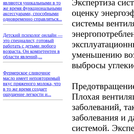
Экспертиза сис
являются уникальными в то
же время функциональными
оценку энергоэ
аксессуарами, способными
одновременно справляться...
системы вентил
энергопотреблен
Детский психолог онлайн —
это специалист, готовый
эксплуатационны
работать с детьми любого
возраста. Он компетентен в
уменьшению воз
области явлений,...
выбросы углекис
Фермерское сливочное
масло имеет неповторимый
Предотвращение
вкус пряженого молока, что
в то же время создает
Плохая вентиля
ощущение легкости и...
заболеваний, та
заболевания и 
системой. Эксп