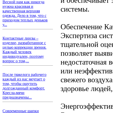
и обеспечивает
Весной нам как никогда
нужна красивая и
системы.
качественная верхняя
одежда. Дело в том, что с
приходом теплых деньков
Обеспечение Ка
у...
Экспертиза сис
Контактные линзы –
тщательной оце
изделие, разработанное с
целью коррекции зрения.
позволяет выяв
Каждый человек
индивидуален, поэтому
недостаточная в
вопрос о том,...
или неэффектив
После тяжелого рабочего
свежего воздуха
каждый из нас мечтает о
том, чтобы ощутить
здоровье людей
долгожданный комфорт.
Кресла-мячи
предназначены...
Энергоэффектив
Современные шапки