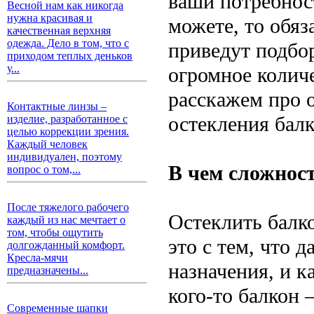
ваши потребност
Весной нам как никогда
нужна красивая и
можете, то обяз
качественная верхняя
одежда. Дело в том, что с
приведут подбо
приходом теплых деньков
у...
огромное количе
расскажем про 
Контактные линзы –
остекления балк
изделие, разработанное с
целью коррекции зрения.
Каждый человек
индивидуален, поэтому
В чем сложнос
вопрос о том,...
После тяжелого рабочего
Остеклить балко
каждый из нас мечтает о
том, чтобы ощутить
это с тем, что 
долгожданный комфорт.
Кресла-мячи
назначения, и к
предназначены...
кого-то балкон 
Современные шапки