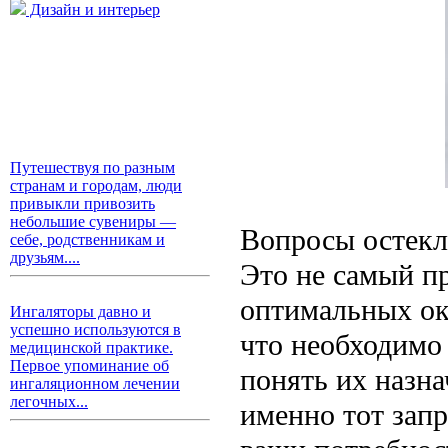
Дизайн и интерьер
Путешествуя по разным
странам и городам, люди
привыкли привозить
небольшие сувениры —
Вопросы остекл
себе, родственникам и
друзьям....
Это не самый пр
оптимальных око
Ингаляторы давно и
успешно используются в
что необходимо 
медицинской практике.
Первое упоминание об
понять их назн
ингаляционном лечении
легочных...
именно тот зап