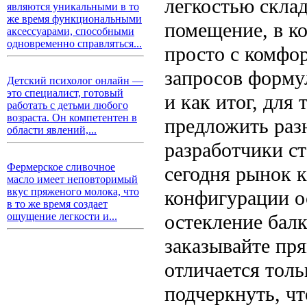
легкостью скла
являются уникальными в то
же время функциональными
помещение, в к
аксессуарами, способными
одновременно справляться...
просто с комфор
запросов форму
Детский психолог онлайн —
это специалист, готовый
и как итог, для
работать с детьми любого
возраста. Он компетентен в
предложить раз
области явлений,...
разработчики ст
Фермерское сливочное
сегодня рынок к
масло имеет неповторимый
вкус пряженого молока, что
конфигурации о
в то же время создает
остекление бал
ощущение легкости и...
заказывайте пря
отличается толь
подчеркнуть, чт