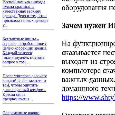
Весной нам как никогда
оборудования н
нужна красивая и
качественная верхняя
одежда. Дело в том, что с
приходом теплых деньков
Зачем нужен И
у...
Контактные линзы –
На функциониро
изделие, разработанное с
целью коррекции зрения.
сказывается нес
Каждый человек
индивидуален, поэтому
выходят из стро
вопрос о том,...
компьютере ска
После тяжелого рабочего
важных данных.
каждый из нас мечтает о
том, чтобы ощутить
домашнюю техн
долгожданный комфорт.
Кресла-мячи
https://www.shty
предназначены...
Современные шапки