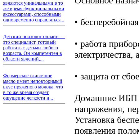
Основное назна
являются уникальными в то
же время функциональными
аксессуарами, способными
• бесперебойная
одновременно справляться...
Детский психолог онлайн —
• работа прибо
это специалист, готовый
работать с детьми любого
электричества, 
возраста. Он компетентен в
области явлений,...
• защита от сбое
Фермерское сливочное
масло имеет неповторимый
вкус пряженого молока, что
в то же время создает
Домашние ИБП п
ощущение легкости и...
напряжения, пер
Установка бесп
появления поло