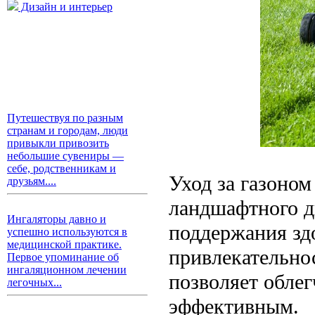
Дизайн и интерьер
Путешествуя по разным
странам и городам, люди
привыкли привозить
небольшие сувениры —
себе, родственникам и
Уход за газоном
друзьям....
ландшафтного д
Ингаляторы давно и
поддержания зд
успешно используются в
медицинской практике.
привлекательно
Первое упоминание об
ингаляционном лечении
позволяет облег
легочных...
эффективным.