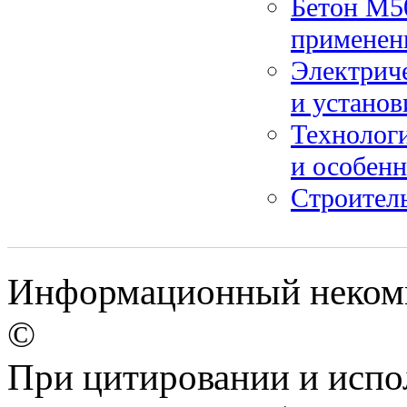
Бетон М50
применени
Электриче
и установ
Технолог
и особен
Строител
Информационный некомме
©
При цитировании и испо