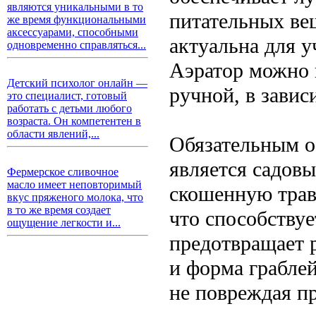
являются уникальными в то
питательных ве
же время функциональными
аксессуарами, способными
актуальна для у
одновременно справляться...
Аэратор можно и
Детский психолог онлайн —
ручной, в завис
это специалист, готовый
работать с детьми любого
возраста. Он компетентен в
области явлений,...
Обязательным о
является садов
Фермерское сливочное
масло имеет неповторимый
скошенную траву
вкус пряженого молока, что
в то же время создает
что способству
ощущение легкости и...
предотвращает 
и форма грабле
не повреждая п