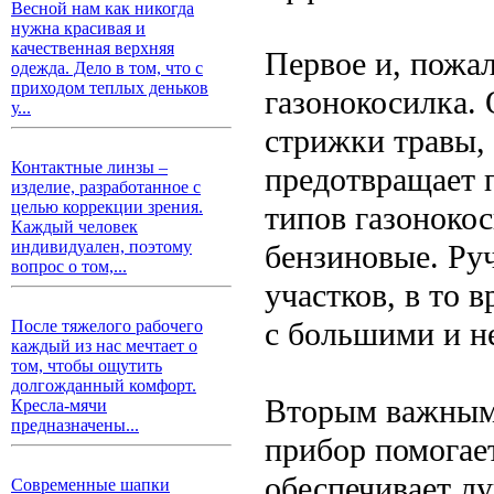
Весной нам как никогда
нужна красивая и
качественная верхняя
Первое и, пожал
одежда. Дело в том, что с
приходом теплых деньков
газонокосилка. 
у...
стрижки травы, 
Контактные линзы –
предотвращает 
изделие, разработанное с
целью коррекции зрения.
типов газонокос
Каждый человек
индивидуален, поэтому
бензиновые. Ру
вопрос о том,...
участков, в то 
с большими и н
После тяжелого рабочего
каждый из нас мечтает о
том, чтобы ощутить
долгожданный комфорт.
Вторым важным 
Кресла-мячи
предназначены...
прибор помогае
обеспечивает л
Современные шапки