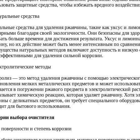
ьзовать защитные средства, чтобы избежать вредного воздействи
туральные средства
льные средства для удаления ржавчины, такие как уксус и лимон
ярными благодаря своей экологичности. Они безопасны для здо
вать больше времени для достижения результата. Уксус и лимонн
ину, но их действие может быть менее интенсивным по сравнен
ущества натуральных методов включают доступность и низкую с
 эффективными для удаления сильной коррозии.
ектролитические методы
ролиз — это метод удаления ржавчины с помощью электрическог
ановления мелких металлических предметов и может использова
чается в погружении ржавого предмета в электролитический рас
ызывает химическую реакцию, которая удаляет ржавчину. Хотя э
ины с деликатных предметов, он требует специального оборудова
дит для бытового использования.
рии выбора очистителя
п поверхности и степень коррозии
ыборе очистителя важно учитывать материал поверхности и степ