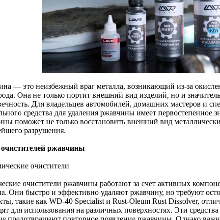
ина — это неизбежный враг металла, возникающий из-за окислен
рода. Она не только портит внешний вид изделий, но и значител
вечность. Для владельцев автомобилей, домашних мастеров и сп
льного средства для удаления ржавчины имеет первостепенное 
ины поможет не только восстановить внешний вид металлических
ейшего разрушения.
очистителей ржавчины
мические очистители
еские очистители ржавчины работают за счет активных компоне
ла. Они быстро и эффективно удаляют ржавчину, но требуют ос
ты, такие как WD-40 Specialist и Rust-Oleum Rust Dissolver, от
дят для использования на различных поверхностях. Эти средства
ые предотвращают повторное появление ржавчины. Однако важн