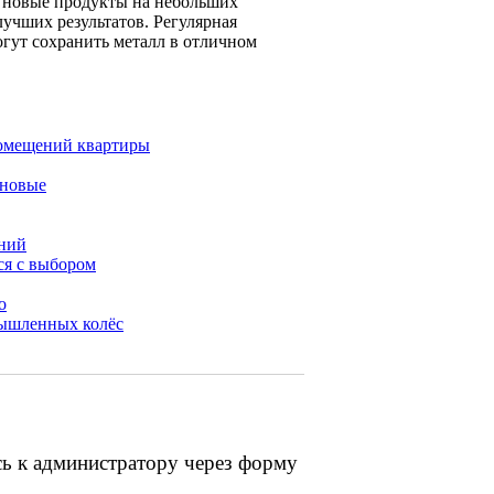
ь новые продукты на небольших
учших результатов. Регулярная
гут сохранить металл в отличном
помещений квартиры
иновые
ний
ся с выбором
о
мышленных колёс
сь к администратору через форму