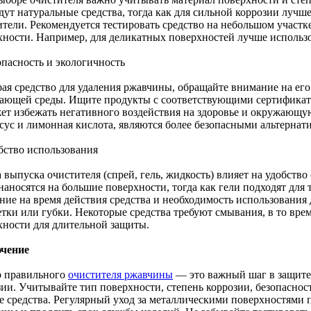
дут натуральные средства, тогда как для сильной коррозии лучш
ители. Рекомендуется тестировать средство на небольшом участк
хности. Например, для деликатных поверхностей лучше использо
опасность и экологичность
ая средство для удаления ржавчины, обращайте внимание на его 
ающей среды. Ищите продукты с соответствующими сертификата
ет избежать негативного воздействия на здоровье и окружающую
ксус и лимонная кислота, являются более безопасными альтернат
обство использования
выпуска очистителя (спрей, гель, жидкость) влияет на удобство
наносятся на большие поверхности, тогда как гели подходят для
ние на время действия средства и необходимость использования
етки или губки. Некоторые средства требуют смывания, в то вре
хности для длительной защиты.
чение
 правильного
очистителя ржавчины
— это важный шаг в защите
зии. Учитывайте тип поверхности, степень коррозии, безопаснос
е средства. Регулярный уход за металлическими поверхностями 