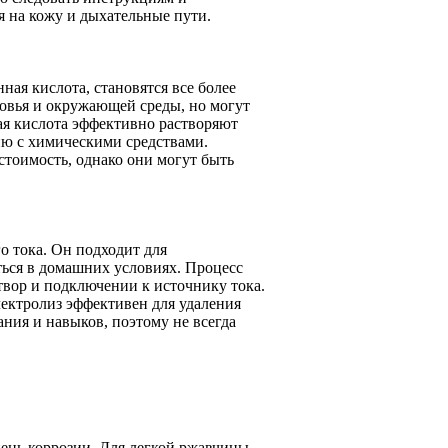
я на кожу и дыхательные пути.
ная кислота, становятся все более
ровья и окружающей среды, но могут
ая кислота эффективно растворяют
ию с химическими средствами.
тоимость, однако они могут быть
о тока. Он подходит для
ться в домашних условиях. Процесс
твор и подключении к источнику тока.
лектролиз эффективен для удаления
ния и навыков, поэтому не всегда
ень коррозии. Для легкой ржавчины