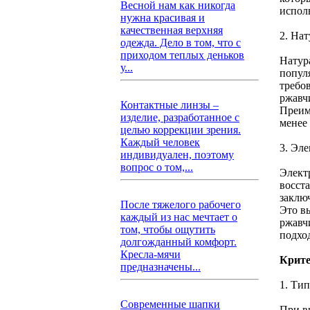
Весной нам как никогда
испол
нужна красивая и
качественная верхняя
2. На
одежда. Дело в том, что с
приходом теплых деньков
Натура
у...
попул
требо
ржавч
Контактные линзы –
Преим
изделие, разработанное с
менее
целью коррекции зрения.
Каждый человек
3. Эл
индивидуален, поэтому
вопрос о том,...
Элект
восст
заклю
После тяжелого рабочего
Это в
каждый из нас мечтает о
ржавч
том, чтобы ощутить
подхо
долгожданный комфорт.
Кресла-мячи
Крите
предназначены...
1. Ти
Современные шапки
При в