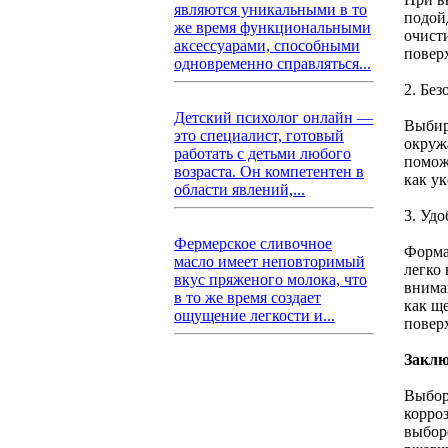
являются уникальными в то
подой
же время функциональными
очист
аксессуарами, способными
повер
одновременно справляться...
2. Без
Детский психолог онлайн —
Выбир
это специалист, готовый
окруж
работать с детьми любого
помож
возраста. Он компетентен в
как у
области явлений,...
3. Уд
Фермерское сливочное
Форма 
масло имеет неповторимый
легко 
вкус пряженого молока, что
внима
в то же время создает
как щ
ощущение легкости и...
повер
Заклю
Выбор
корро
выбор