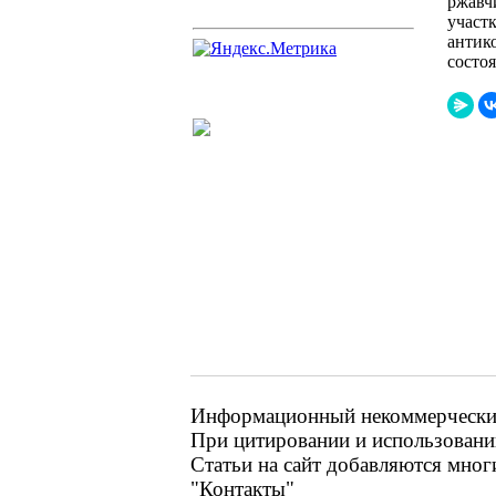
ржавч
участ
антик
состо
Информационный некоммерческий р
При цитировании и использовании
Статьи на сайт добавляются мног
"Контакты"