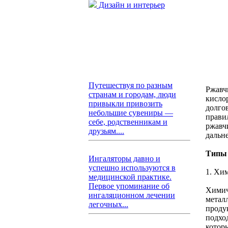
Дизайн и интерьер
Путешествуя по разным
Ржавч
странам и городам, люди
кисло
привыкли привозить
долго
небольшие сувениры —
прави
себе, родственникам и
ржавч
друзьям....
дальн
Типы 
Ингаляторы давно и
успешно используются в
1. Хи
медицинской практике.
Первое упоминание об
Химич
ингаляционном лечении
метал
легочных...
продук
подхо
котор