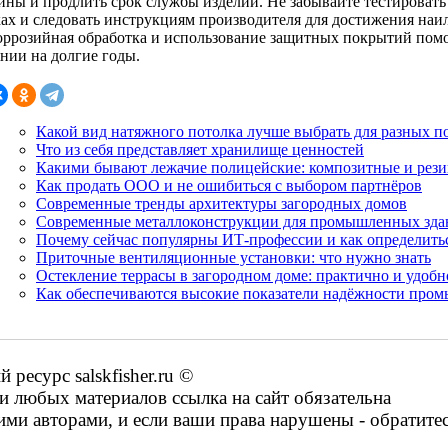
ины и продлить срок службы изделий. Не забывайте тестироват
ках и следовать инструкциям производителя для достижения наил
оррозийная обработка и использование защитных покрытий помо
янии на долгие годы.
Какой вид натяжного потолка лучше выбрать для разных 
Что из себя представляет хранилище ценностей
Какими бывают лежачие полицейские: композитные и рез
Как продать ООО и не ошибиться с выбором партнёров
Современные тренды архитектуры загородных домов
Современные металлоконструкции для промышленных зда
Почему сейчас популярны ИТ-профессии и как определить
Приточные вентиляционные установки: что нужно знать
Остекление террасы в загородном доме: практично и удобн
Как обеспечиваются высокие показатели надёжности про
есурс salskfisher.ru ©
 любых материалов ссылка на сайт обязательна
ими авторами, и если ваши права нарушены - обратите