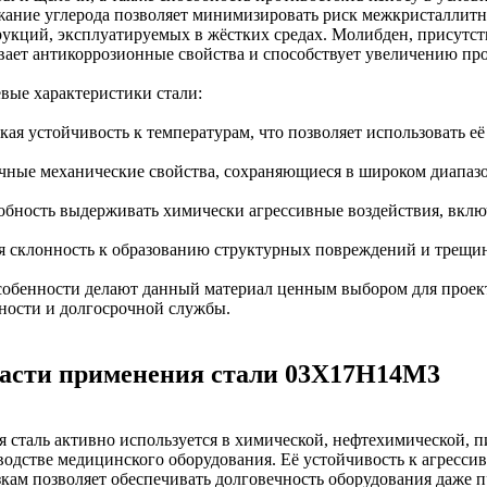
жание углерода позволяет минимизировать риск межкристаллитно
рукций, эксплуатируемых в жёстких средах. Молибден, присутс
вает антикоррозионные свойства и способствует увеличению пр
вые характеристики стали:
кая устойчивость к температурам, что позволяет использовать её
ичные механические свойства, сохраняющиеся в широком диапазо
собность выдерживать химически агрессивные воздействия, вклю
ая склонность к образованию структурных повреждений и трещи
собенности делают данный материал ценным выбором для проек
ности и долгосрочной службы.
асти применения стали 03Х17Н14М3
я сталь активно используется в химической, нефтехимической, 
водстве медицинского оборудования. Её устойчивость к агресс
зкам позволяет обеспечивать долговечность оборудования даже 