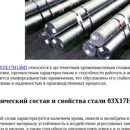
 03Х17Н14М3
относится к аустенитным хромоникелевым сплавам
розии, прочностным характеристикам и способности работать в а
ается универсальностью применения, что обусловлено его стаб
твами и надежностью в производственных процессах.
ический состав и свойства стали 03Х1
й сплав характеризуется наличием хрома, никеля и молибдена в 
ечивают материалу устойчивость к воздействию агрессивных хи
ты и щелочи, а также способность противостоять износу в услов