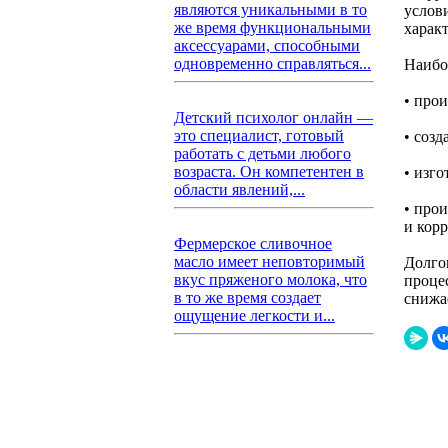
являются уникальными в то
услов
же время функциональными
харак
аксессуарами, способными
одновременно справляться...
Наибо
• про
Детский психолог онлайн —
это специалист, готовый
• соз
работать с детьми любого
возраста. Он компетентен в
• изг
области явлений,...
• про
и кор
Фермерское сливочное
масло имеет неповторимый
Долго
вкус пряженого молока, что
проце
в то же время создает
снижа
ощущение легкости и...