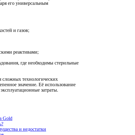
даря его универсальным
остей и газов;
скими реактивами;
удования, где необходимы стерильные
я сложных технологических
епенное значение. Её использование
ь эксплуатационные затраты.
a Gold
ь?
мущества и недостатки
ов