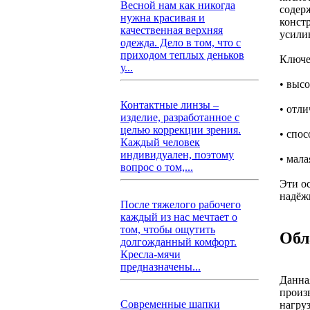
Весной нам как никогда
содер
нужна красивая и
конст
качественная верхняя
усили
одежда. Дело в том, что с
приходом теплых деньков
Ключе
у...
• высо
Контактные линзы –
• отл
изделие, разработанное с
целью коррекции зрения.
• спо
Каждый человек
индивидуален, поэтому
• мал
вопрос о том,...
Эти о
надёж
После тяжелого рабочего
каждый из нас мечтает о
том, чтобы ощутить
Обл
долгожданный комфорт.
Кресла-мячи
предназначены...
Данна
произ
Современные шапки
нагру